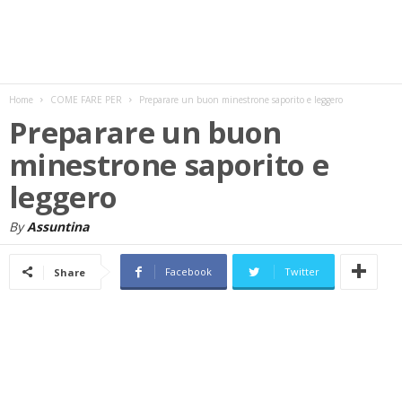
w
s
Home
COME FARE PER
Preparare un buon minestrone saporito e leggero
Preparare un buon
minestrone saporito e
leggero
By
Assuntina
Facebook
Twitter
Share