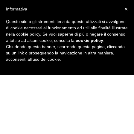
×
Informativa
Questo sito o gli strumenti terzi da questo utilizzati si avvalgono
R
di cookie necessari al funzionamento ed utili alle finalità illustrate
nella cookie policy. Se vuoi saperne di più o negare il consenso
u
a tutti o ad alcuni cookie, consulta la
cookie policy
.
Chiudendo questo banner, scorrendo questa pagina, cliccando
b
su un link o proseguendo la navigazione in altra maniera,
acconsenti all’uso dei cookie.
r
i
c
a
N
e