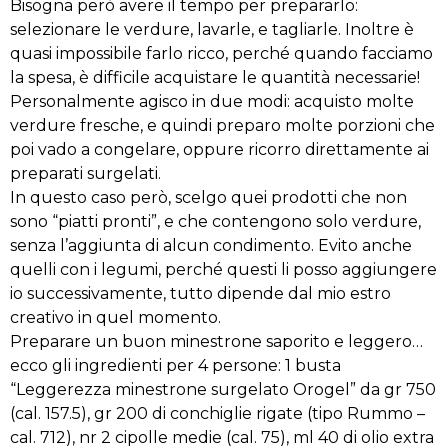
Bisogna però avere il tempo per prepararlo:
selezionare le verdure, lavarle, e tagliarle. Inoltre è
quasi impossibile farlo ricco, perché quando facciamo
la spesa, è difficile acquistare le quantità necessarie!
Personalmente agisco in due modi: acquisto molte
verdure fresche, e quindi preparo molte porzioni che
poi vado a congelare, oppure ricorro direttamente ai
preparati surgelati.
In questo caso però, scelgo quei prodotti che non
sono “piatti pronti”, e che contengono solo verdure,
senza l’aggiunta di alcun condimento. Evito anche
quelli con i legumi, perché questi li posso aggiungere
io successivamente, tutto dipende dal mio estro
creativo in quel momento.
Preparare un buon minestrone saporito e leggero…
ecco gli ingredienti per 4 persone: 1 busta
“Leggerezza minestrone surgelato Orogel” da gr 750
(cal. 157.5), gr 200 di conchiglie rigate (tipo Rummo –
cal. 712), nr 2 cipolle medie (cal. 75), ml 40 di olio extra