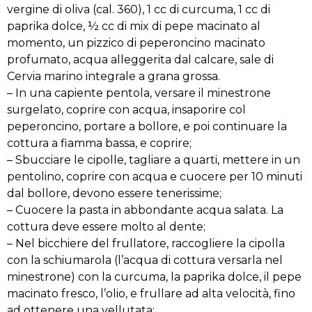
vergine di oliva (cal. 360), 1 cc di curcuma, 1 cc di
paprika dolce, ½ cc di mix di pepe macinato al
momento, un pizzico di peperoncino macinato
profumato, acqua alleggerita dal calcare, sale di
Cervia marino integrale a grana grossa.
– In una capiente pentola, versare il minestrone
surgelato, coprire con acqua, insaporire col
peperoncino, portare a bollore, e poi continuare la
cottura a fiamma bassa, e coprire;
– Sbucciare le cipolle, tagliare a quarti, mettere in un
pentolino, coprire con acqua e cuocere per 10 minuti
dal bollore, devono essere tenerissime;
– Cuocere la pasta in abbondante acqua salata. La
cottura deve essere molto al dente;
– Nel bicchiere del frullatore, raccogliere la cipolla
con la schiumarola (l’acqua di cottura versarla nel
minestrone) con la curcuma, la paprika dolce, il pepe
macinato fresco, l’olio, e frullare ad alta velocità, fino
ad ottenere una vellutata;