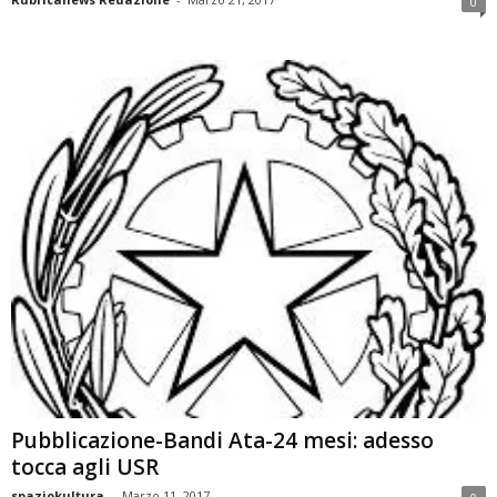
0
Pubblicazione-Bandi Ata-24 mesi: adesso
tocca agli USR
spaziokultura
-
Marzo 11, 2017