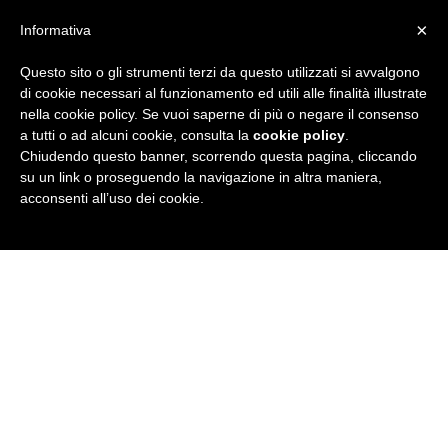
×
Informativa
Questo sito o gli strumenti terzi da questo utilizzati si avvalgono
R
di cookie necessari al funzionamento ed utili alle finalità illustrate
nella cookie policy. Se vuoi saperne di più o negare il consenso
u
a tutti o ad alcuni cookie, consulta la
cookie policy
.
Chiudendo questo banner, scorrendo questa pagina, cliccando
b
su un link o proseguendo la navigazione in altra maniera,
acconsenti all’uso dei cookie.
r
i
c
a
N
e