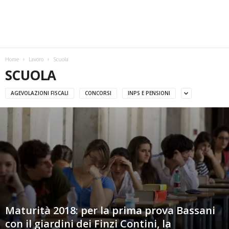
w
s
Home
Lavoro
Scuola
SCUOLA
AGEVOLAZIONI FISCALI
CONCORSI
INPS E PENSIONI
Maturità 2018: per la prima prova Bassani
con il giardini dei Finzi Contini, la