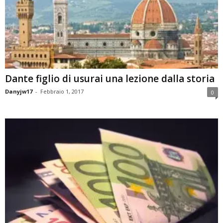
Dante figlio di usurai una lezione dalla storia
Danyjw17
-
Febbraio 1, 2017
0