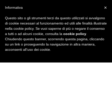
×
Informativa
Questo sito o gli strumenti terzi da questo utilizzati si avvalgono
R
di cookie necessari al funzionamento ed utili alle finalità illustrate
nella cookie policy. Se vuoi saperne di più o negare il consenso
u
a tutti o ad alcuni cookie, consulta la
cookie policy
.
Chiudendo questo banner, scorrendo questa pagina, cliccando
b
su un link o proseguendo la navigazione in altra maniera,
acconsenti all’uso dei cookie.
r
i
c
a
N
e