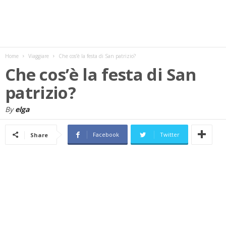
w
s
Home
Viaggiare
Che cos’è la festa di San patrizio?
Che cos’è la festa di San
patrizio?
By
elga
Facebook
Twitter
Share