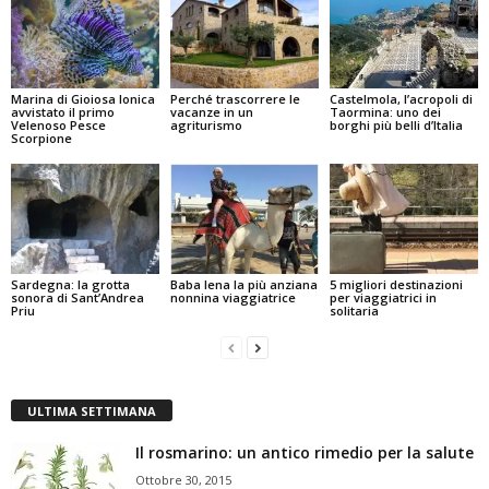
Marina di Gioiosa Ionica
Perché trascorrere le
Castelmola, l’acropoli di
avvistato il primo
vacanze in un
Taormina: uno dei
Velenoso Pesce
agriturismo
borghi più belli d’Italia
Scorpione
Sardegna: la grotta
Baba lena la più anziana
5 migliori destinazioni
sonora di Sant’Andrea
nonnina viaggiatrice
per viaggiatrici in
Priu
solitaria
ULTIMA SETTIMANA
Il rosmarino: un antico rimedio per la salute
Ottobre 30, 2015