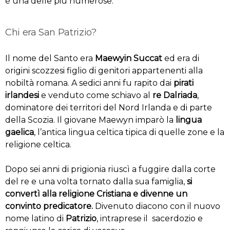
è una delle più numerose.
Chi era San Patrizio?
Il nome del Santo era
Maewyin Succat
ed era di
origini scozzesi figlio di genitori appartenenti alla
nobiltà romana. A sedici anni fu rapito dai
pirati
irlandesi
e venduto come schiavo al
re Dalriada
,
dominatore dei territori del Nord Irlanda e di parte
della Scozia. Il giovane Maewyn imparò la
lingua
gaelica
, l’antica lingua celtica tipica di quelle zone e la
religione celtica.
Dopo sei anni di prigionia riuscì a fuggire dalla corte
del re e una volta tornato dalla sua famiglia,
si
convertì alla religione Cristiana e divenne un
convinto predicatore.
Divenuto diacono con il nuovo
nome latino di
Patrizio
, intraprese il sacerdozio e