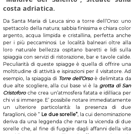
costa adriatica.
Da Santa Maria di Leuca sino a torre dell’Orso: uno
spettacolo della natura; sabbia finissima e chiara color
argento, acqua limpida e cristallina, perfetta anche
per i più peccaminosi. Le località balneari oltre alla
loro naturale bellezza ospitano baretti e lidi sulla
spiaggia con servizi di ristorazione, bar e tavole calde.
Peculiarità di queste spiagge è quella di offrire una
moltitudine di attività e ispirazioni per il visitatore. Ad
esempio, la spiaggia di
Torre dell’Orso
è delimitata da
due alte scogliere, alla cui base vi è la
grotta di San
Cristoforo
che crea un’atmosfera fatata e idilliaca per
chi vi si immerge. E’ possibile notare immediatamente
un ulteriore particolarità: la presenza di due
faraglioni, cioè ”
Le due sorelle”
, la cui denominazione
deriva da una leggenda che narra la vicenda di due
sorelle che, al fine di fuggire dagli affanni della vita