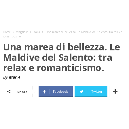
w
s
Home
Viaggiare
Italia
Una marea di bellezza. Le Maldive del Salento: tra relax e
romanticismo.
Una marea di bellezza. Le
Maldive del Salento: tra
relax e romanticismo.
By
Mar.4
Facebook
Twitter
Share