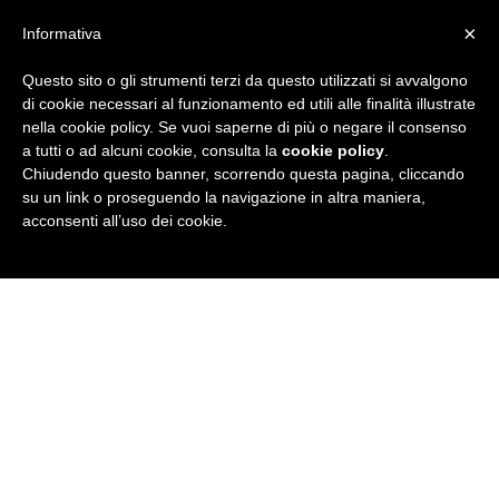
×
Informativa
Questo sito o gli strumenti terzi da questo utilizzati si avvalgono
R
di cookie necessari al funzionamento ed utili alle finalità illustrate
nella cookie policy. Se vuoi saperne di più o negare il consenso
u
a tutti o ad alcuni cookie, consulta la
cookie policy
.
Chiudendo questo banner, scorrendo questa pagina, cliccando
b
su un link o proseguendo la navigazione in altra maniera,
acconsenti all’uso dei cookie.
r
i
c
a
N
e