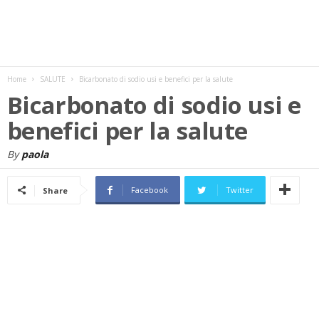
w
s
Home
SALUTE
Bicarbonato di sodio usi e benefici per la salute
Bicarbonato di sodio usi e
benefici per la salute
By
paola
Facebook
Twitter
Share