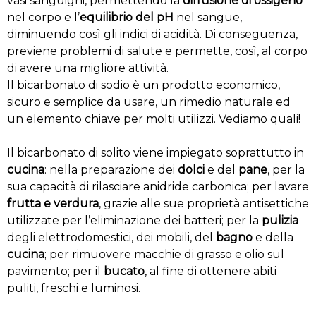
vasi sanguigni, permettendo la
diffusione di ossigeno
nel corpo e l’
equilibrio del pH
nel sangue,
diminuendo così gli indici di acidità. Di conseguenza,
previene problemi di salute e permette, così, al corpo
di avere una migliore attività.
Il bicarbonato di sodio è un prodotto economico,
sicuro e semplice da usare, un rimedio naturale ed
un elemento chiave per molti utilizzi. Vediamo quali!
Il bicarbonato di solito viene impiegato soprattutto in
cucina
: nella preparazione dei
dolci
e del
pane
, per la
sua capacità di rilasciare anidride carbonica; per lavare
frutta e verdura
, grazie alle sue proprietà antisettiche
utilizzate per l’eliminazione dei batteri; per la
pulizia
degli elettrodomestici, dei mobili, del
bagno
e della
cucina
; per rimuovere macchie di grasso e olio sul
pavimento; per il
bucato
, al fine di ottenere abiti
puliti, freschi e luminosi.