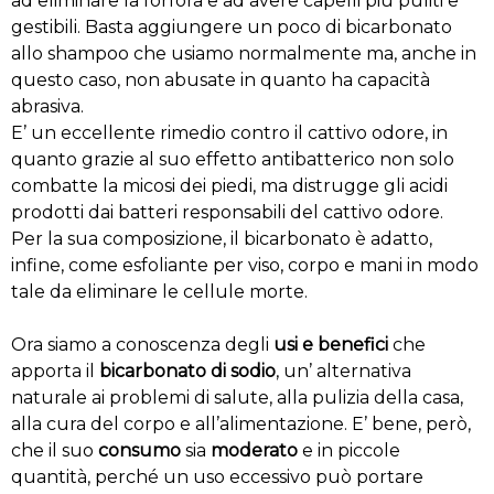
ad eliminare la forfora e ad avere capelli più puliti e
gestibili. Basta aggiungere un poco di bicarbonato
allo shampoo che usiamo normalmente ma, anche in
questo caso, non abusate in quanto ha capacità
abrasiva.
E’ un eccellente rimedio contro il cattivo odore, in
quanto grazie al suo effetto antibatterico non solo
combatte la micosi dei piedi, ma distrugge gli acidi
prodotti dai batteri responsabili del cattivo odore.
Per la sua composizione, il bicarbonato è adatto,
infine, come esfoliante per viso, corpo e mani in modo
tale da eliminare le cellule morte.
Ora siamo a conoscenza degli
usi e benefici
che
apporta il
bicarbonato di sodio
, un’ alternativa
naturale ai problemi di salute, alla pulizia della casa,
alla cura del corpo e all’alimentazione. E’ bene, però,
che il suo
consumo
sia
moderato
e in piccole
quantità, perché un uso eccessivo può portare