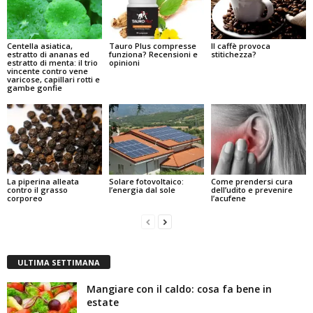
Centella asiatica,
Tauro Plus compresse
Il caffè provoca
estratto di ananas ed
funziona? Recensioni e
stitichezza?
estratto di menta: il trio
opinioni
vincente contro vene
varicose, capillari rotti e
gambe gonfie
La piperina alleata
Solare fotovoltaico:
Come prendersi cura
contro il grasso
l’energia dal sole
dell’udito e prevenire
corporeo
l’acufene
ULTIMA SETTIMANA
Mangiare con il caldo: cosa fa bene in
estate