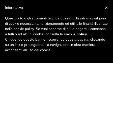
×
Informativa
Questo sito o gli strumenti terzi da questo utilizzati si avvalgono
R
di cookie necessari al funzionamento ed utili alle finalità illustrate
nella cookie policy. Se vuoi saperne di più o negare il consenso
u
a tutti o ad alcuni cookie, consulta la
cookie policy
.
Chiudendo questo banner, scorrendo questa pagina, cliccando
b
su un link o proseguendo la navigazione in altra maniera,
acconsenti all’uso dei cookie.
r
i
c
a
N
e