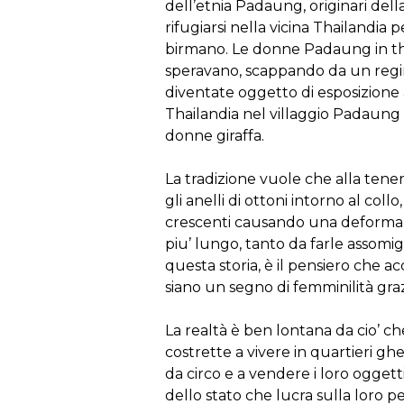
dell’etnia Padaung, originari del
rifugiarsi nella vicina Thailandia 
birmano. Le donne Padaung in tha
speravano, scappando da un regim
diventate oggetto di esposizione ai
Thailandia nel villaggio Padaung 
donne giraffa.
La tradizione vuole che alla tener
gli anelli di ottoni intorno al co
crescenti causando una deformazio
piu’ lungo, tanto da farle assomigl
questa storia, è il pensiero che 
siano un segno di femminilità gra
La realtà è ben lontana da cio’ c
costrette a vivere in quartieri g
da circo e a vendere i loro oggetti 
dello stato che lucra sulla loro pe