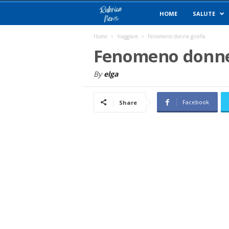
R
HOME
SALUTE
u
Home
Viaggiare
Fenomeno donne giraffa
Fenomeno donne
b
By
elga
r
Facebook
Share
i
c
a
N
e
w