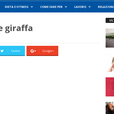
DIETA E FITNESS
COME FARE PER
LAVORO
RELAZIONI
UL
 giraffa
Twitter
Google+