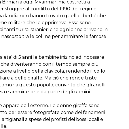
la Birmania oggi Myanmar, ma costretti a
per sfuggire al conflitto del 1990 del regime
ilandia non hanno trovato quella liberta’ che
e militare che le opprimeva. Esse sono
 tanti turisti stranieri che ogni anno arrivano in
nascosto tra le colline per ammirare le famose
a eta’ di 5 anni le bambine inizino ad indossare
llo, che diventeranno con il tempo sempre più
ne a livello della clavicola, rendendo il collo
iare a delle giraffe. Ma ciò che rende triste
accomuna questo popolo, convinto che gli anelli
zia e ammirazione da parte degli uomini.
he appare dall’esterno. Le donne giraffa sono
hetto per essere fotografate come dei fenomeni
artigianali a spese dei profitti dei boss locali e
lle.