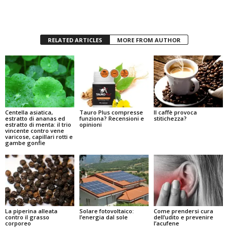
RELATED ARTICLES
MORE FROM AUTHOR
Centella asiatica,
Tauro Plus compresse
Il caffè provoca
estratto di ananas ed
funziona? Recensioni e
stitichezza?
estratto di menta: il trio
opinioni
vincente contro vene
varicose, capillari rotti e
gambe gonfie
La piperina alleata
Solare fotovoltaico:
Come prendersi cura
contro il grasso
l’energia dal sole
dell’udito e prevenire
corporeo
l’acufene