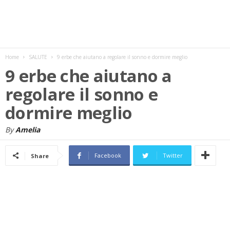
w
s
Home
SALUTE
9 erbe che aiutano a regolare il sonno e dormire meglio
9 erbe che aiutano a
regolare il sonno e
dormire meglio
By
Amelia
Facebook
Twitter
Share