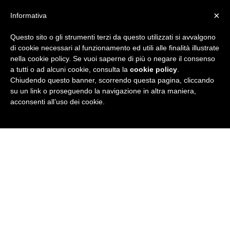
×
Informativa
Questo sito o gli strumenti terzi da questo utilizzati si avvalgono
R
di cookie necessari al funzionamento ed utili alle finalità illustrate
nella cookie policy. Se vuoi saperne di più o negare il consenso
u
a tutti o ad alcuni cookie, consulta la
cookie policy
.
Chiudendo questo banner, scorrendo questa pagina, cliccando
b
su un link o proseguendo la navigazione in altra maniera,
acconsenti all’uso dei cookie.
r
i
c
a
N
e