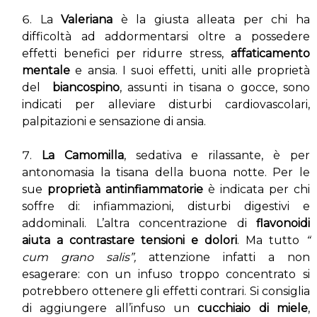
La
Valeriana
è la giusta alleata per chi ha
difficoltà ad addormentarsi oltre a possedere
effetti benefici per ridurre stress,
affaticamento
mentale
e ansia. I suoi effetti, uniti alle proprietà
del
biancospino
, assunti in tisana o gocce, sono
indicati per alleviare disturbi cardiovascolari,
palpitazioni e sensazione di ansia.
La Camomilla
, sedativa e rilassante, è per
antonomasia la tisana della buona notte. Per le
sue
proprietà antinfiammatorie
è indicata per chi
soffre di: infiammazioni, disturbi digestivi e
addominali. L’altra concentrazione di
flavonoidi
aiuta a contrastare tensioni e dolori
. Ma tutto
“
cum grano salis”,
attenzione infatti a non
esagerare: con un infuso troppo concentrato si
potrebbero ottenere gli effetti contrari. Si consiglia
di aggiungere all’infuso un
cucchiaio di miele
,