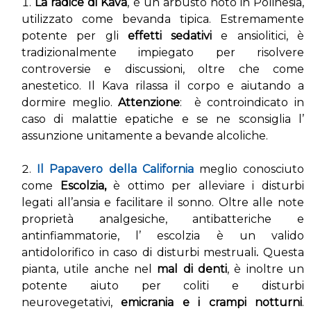
La radice di Kava
, è un arbusto noto in Polinesia,
utilizzato come bevanda tipica. Estremamente
potente per gli
effetti sedativi
e ansiolitici, è
tradizionalmente impiegato per risolvere
controversie e discussioni, oltre che come
anestetico. Il Kava rilassa il corpo e aiutando a
dormire meglio.
Attenzione
: è controindicato in
caso di malattie epatiche e se ne sconsiglia l’
assunzione unitamente a bevande alcoliche.
Il Papavero della California
meglio conosciuto
come
Escolzia,
è ottimo per alleviare i disturbi
legati all’ansia e facilitare il sonno. Oltre alle note
proprietà analgesiche, antibatteriche e
antinfiammatorie, l’ escolzia è un valido
antidolorifico in caso di disturbi mestruali
.
Questa
pianta, utile anche nel
mal di denti
, è inoltre un
potente aiuto per coliti e disturbi
neurovegetativi,
emicrania e i crampi notturni
.