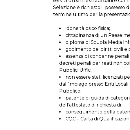
servizi urbani, extraurbani e comm
Selezione è richiesto il possesso d
termine ultimo per la presentazi
idoneità psico fisica;
cittadinanza di un Paese m
diploma di Scuola Media Infe
godimento dei diritti civili e p
assenza di condanne penali 
decreti penali per reati non co
Pubblici Uffici;
non essere stati licenziati per
dall’impiego presso Enti Locali
Pubblico;
patente di guida di categor
dell’attestato di richiesta di
conseguimento della paten
CQC – Carta di Qualificazi