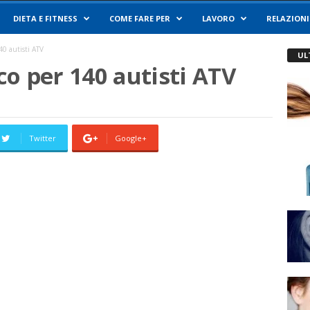
DIETA E FITNESS
COME FARE PER
LAVORO
RELAZIONI
40 autisti ATV
UL
o per 140 autisti ATV
Twitter
Google+