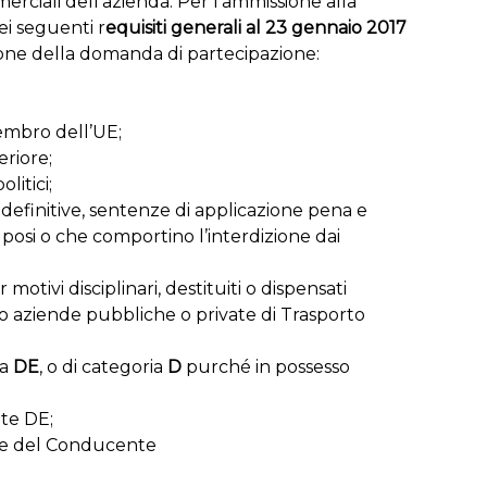
erciali dell’azienda. Per l’ammissione alla
ei seguenti r
equisiti generali al 23 gennaio 2017
one della domanda di partecipazione:
embro dell’UE;
riore;
olitici;
definitive, sentenze di applicazione pena e
lposi o che comportino l’interdizione dai
 motivi disciplinari, destituiti o dispensati
 o aziende pubbliche o private di Trasporto
ia
DE
, o di categoria
D
purché in possesso
te DE;
one del Conducente