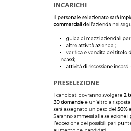
INCARICHI
Il personale selezionato sarà imp
commerciali
dell’azienda nei segue
guida di mezzi aziendali per 
altre attività aziendal;
verifica e vendita dei titolo d
incassi;
attività di riscossione incassi
PRESELEZIONE
I candidati dovranno svolgere
2 t
30 domande
e un’altro a risposta
sarà assegnato un peso del
50%
a
Saranno ammessi alla selezione i 
l’eccezione dei possibili pari p
aumento dei candidati.