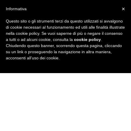
×
Informativa
Questo sito o gli strumenti terzi da questo utilizzati si avvalgono
R
di cookie necessari al funzionamento ed utili alle finalità illustrate
nella cookie policy. Se vuoi saperne di più o negare il consenso
u
a tutti o ad alcuni cookie, consulta la
cookie policy
.
Chiudendo questo banner, scorrendo questa pagina, cliccando
b
su un link o proseguendo la navigazione in altra maniera,
acconsenti all’uso dei cookie.
r
i
c
a
N
e