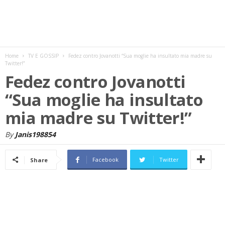
w
s
Home
TV E GOSSIP
Fedez contro Jovanotti “Sua moglie ha insultato mia madre su
Twitter!”
Fedez contro Jovanotti
“Sua moglie ha insultato
mia madre su Twitter!”
By
Janis198854
Facebook
Twitter
Share