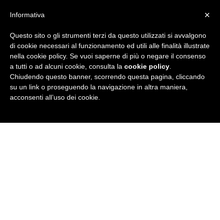
×
Informativa
Questo sito o gli strumenti terzi da questo utilizzati si avvalgono
R
di cookie necessari al funzionamento ed utili alle finalità illustrate
nella cookie policy. Se vuoi saperne di più o negare il consenso
u
a tutti o ad alcuni cookie, consulta la
cookie policy
.
Chiudendo questo banner, scorrendo questa pagina, cliccando
b
su un link o proseguendo la navigazione in altra maniera,
acconsenti all’uso dei cookie.
r
i
c
a
N
e