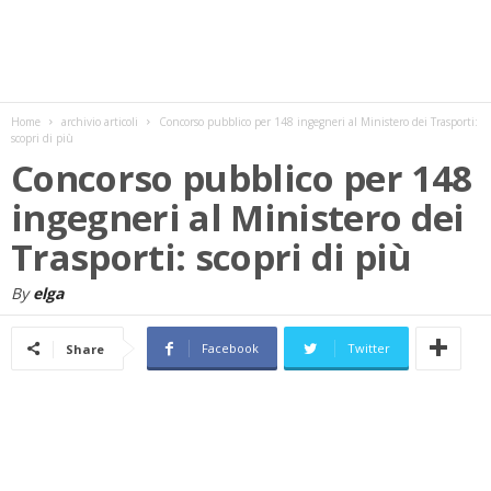
w
s
Home
archivio articoli
Concorso pubblico per 148 ingegneri al Ministero dei Trasporti:
scopri di più
Concorso pubblico per 148
ingegneri al Ministero dei
Trasporti: scopri di più
By
elga
Facebook
Twitter
Share