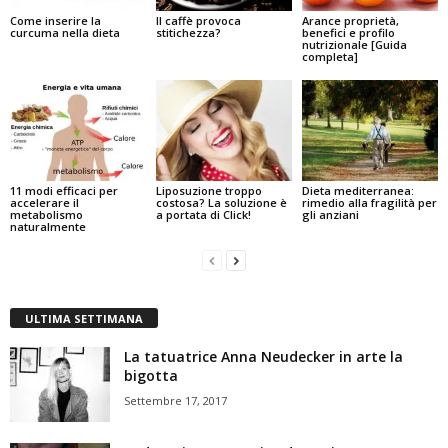
Come inserire la
Il caffè provoca
Arance proprietà,
curcuma nella dieta
stitichezza?
benefici e profilo
nutrizionale [Guida
completa]
11 modi efficaci per
Liposuzione troppo
Dieta mediterranea:
accelerare il
costosa? La soluzione è
rimedio alla fragilità per
metabolismo
a portata di Click!
gli anziani
naturalmente
ULTIMA SETTIMANA
La tatuatrice Anna Neudecker in arte la
bigotta
Settembre 17, 2017