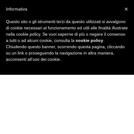
×
Informativa
Questo sito o gli strumenti terzi da questo utilizzati si avvalgono
R
di cookie necessari al funzionamento ed utili alle finalità illustrate
nella cookie policy. Se vuoi saperne di più o negare il consenso
u
a tutti o ad alcuni cookie, consulta la
cookie policy
.
Chiudendo questo banner, scorrendo questa pagina, cliccando
b
su un link o proseguendo la navigazione in altra maniera,
acconsenti all’uso dei cookie.
r
i
c
a
N
e