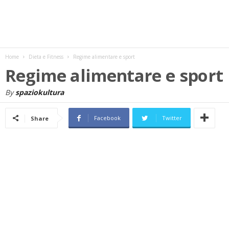
w
s
Home
Dieta e Fitness
Regime alimentare e sport
Regime alimentare e sport
By
spaziokultura
Facebook
Twitter
Share