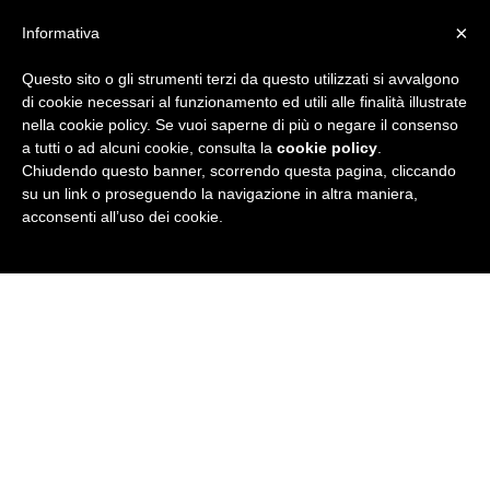
×
Informativa
Questo sito o gli strumenti terzi da questo utilizzati si avvalgono
R
di cookie necessari al funzionamento ed utili alle finalità illustrate
nella cookie policy. Se vuoi saperne di più o negare il consenso
u
a tutti o ad alcuni cookie, consulta la
cookie policy
.
Chiudendo questo banner, scorrendo questa pagina, cliccando
b
su un link o proseguendo la navigazione in altra maniera,
acconsenti all’uso dei cookie.
r
i
c
a
N
e