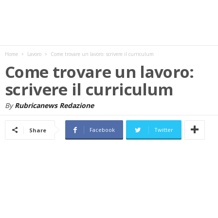
w
s
Home
Lavoro
Come trovare un lavoro: scrivere il curriculum
Come trovare un lavoro:
scrivere il curriculum
By
Rubricanews Redazione
Facebook
Twitter
Share