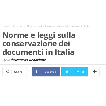
w
s
Home
Internet
Norme e leggi sulla conservazione dei documenti in Italia
Norme e leggi sulla
conservazione dei
documenti in Italia
By
Rubricanews Redazione
Facebook
Twitter
Share