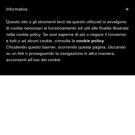
×
Informativa
Questo sito o gli strumenti terzi da questo utilizzati si avvalgono
R
di cookie necessari al funzionamento ed utili alle finalità illustrate
nella cookie policy. Se vuoi saperne di più o negare il consenso
u
a tutti o ad alcuni cookie, consulta la
cookie policy
.
Chiudendo questo banner, scorrendo questa pagina, cliccando
b
su un link o proseguendo la navigazione in altra maniera,
acconsenti all’uso dei cookie.
r
i
c
a
N
e