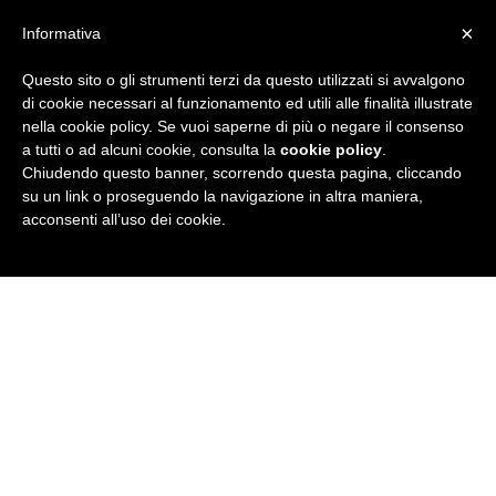
×
Informativa
Questo sito o gli strumenti terzi da questo utilizzati si avvalgono
R
di cookie necessari al funzionamento ed utili alle finalità illustrate
nella cookie policy. Se vuoi saperne di più o negare il consenso
u
a tutti o ad alcuni cookie, consulta la
cookie policy
.
Chiudendo questo banner, scorrendo questa pagina, cliccando
b
su un link o proseguendo la navigazione in altra maniera,
acconsenti all’uso dei cookie.
r
i
c
a
N
e