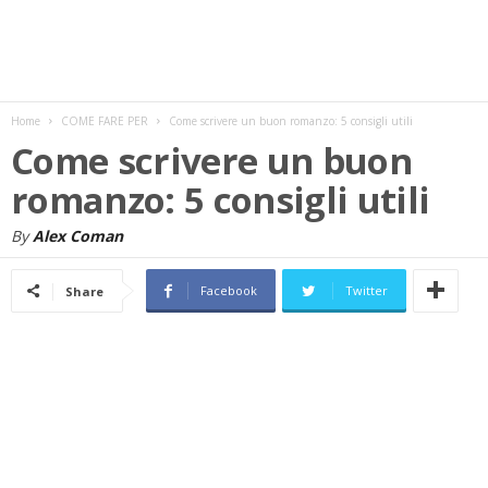
w
s
Home
COME FARE PER
Come scrivere un buon romanzo: 5 consigli utili
Come scrivere un buon
romanzo: 5 consigli utili
By
Alex Coman
Facebook
Twitter
Share