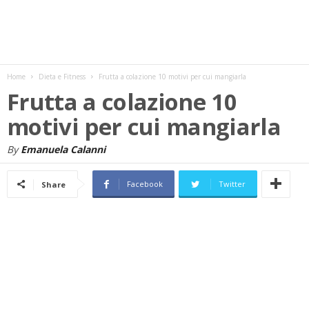
w
s
Home
Dieta e Fitness
Frutta a colazione 10 motivi per cui mangiarla
Frutta a colazione 10
motivi per cui mangiarla
By
Emanuela Calanni
Facebook
Twitter
Share