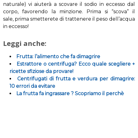
naturale)
vi aiuterà
a scovare il
sodio in eccesso
dal
corpo
, favorendo
la minzione
. Prima
si “scova”
il
sale
, prima
smetterete di
trattenere
il
peso
del
l’acqua
in eccesso
!
Leggi anche:
Frutta: l’alimento che fa dimagrire
Estrattore o centrifuga? Ecco quale scegliere +
ricette sfiziose da provare!
Centrifugati di frutta e verdura per dimagrire:
10 errori da evitare
La frutta fa ingrassare ? Scopriamo il perchè