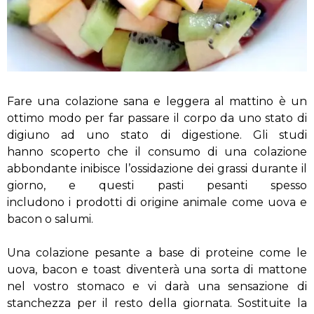
Fare
una colazione
sana
e leggera
al mattino è
un
ottimo modo per
far
passare
il corpo
da uno stato
di
digiuno
ad uno stato
di digestione
.
Gli studi
hanno scoperto
che il consumo di
una colazione
abbondante
inibisce
l’ossidazione dei grassi
durante il
giorno, e
questi pasti
pesanti
spesso
includono i
prodotti di origine animale
come uova
e
bacon
o salumi
.
Una colazione
pesante a base di
proteine
come le
uova
,
bacon e toast
diventerà
una sorta di mattone
nel vostro stomaco
e vi darà
una
sensazione di
stanchezza
per il
resto della giornata
. Sostituite
la