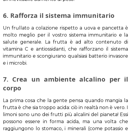
6.
Rafforza il sistema immunitario
Un frullato
a
colazione
rispetto a
uova e pancetta
è
molto meglio
per il vostro sistema
immunitario
e la
salute generale
.
La frutta è
ad alto contenuto di
vitamina C
e
antiossidanti,
che rafforzano
il sistema
immunitario e
scongiurano qualsiasi
batterio invasore
e i microbi
.
7.
Crea
un ambiente alcalino
per il
corpo
La prima cosa che
la gente pensa
quando mangia
la
frutta
è che sia
troppo acida: ciò
in realtà
non è vero
.
I
limoni sono
uno
dei frutti più
alcalini
del pianeta
!
Essi
possono essere
in forma
acida
,
ma
una volta che
raggiungono
lo stomaco
,
i minerali
(
come potassio
e