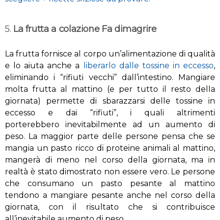
5.
La frutta a colazione Fa
dimagrire
La frutta
fornisce
al corpo
un’
alimentazione di qualità
e
lo
aiuta anche a
liberarlo dalle tossine
in eccesso
,
el
iminando
i “rifiuti
vecchi”
dall’intestino
.
Mangiare
molta
frutta al mattino
(
e per tutto il
resto della
giornata
) permette di
sbarazzarsi
delle tossine
in
eccesso e
dai
“rifiuti”
, i quali altrimenti
po
rterebbero inevitabilmente
ad
un aumento di
peso
. La maggior parte
delle persone pensa
che
se
mangia
un pasto ricco
di proteine
animali
al mattino,
mangerà
di meno
nel corso della giornata, ma
in
realtà
è stato dimostrato
non essere vero. Le persone
che consumano
un pasto pesante
al mattino
tendono
a mangiare
pesante
anche
nel corso della
giornata, con il risultato che si contribuisce
a
ll’
inevitabile
aumento di peso.