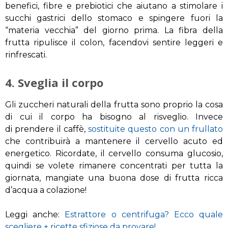
benefici
, fibre
e prebiotici
che
aiutano a stimolare
i
succhi
gastrici
d
ello stomaco e
spingere fuori
la
“materia
vecchia”
del giorno prima
. La f
ibra della
frutta
ri
pulisce il
colon
, facendovi sentire
leggeri
e
rinfrescati
.
4.
Sveglia il corpo
Gli zuccheri naturali della frutta
sono proprio
l
a cosa
di cui
il corpo ha bisogno
al risveglio
.
Invece
di prendere
il caffè
,
sostituite questo con
un frullato
che contribuirà a mantenere
il cervello
acuto
ed
energetico.
Ricordate
,
il cervello
consuma
glucosio
,
quindi se
volete
rimanere concentrati
per tutta la
giornata
,
mangiate
una buona dose di frutta ricca
d’acqua
a colazione!
Leggi anche:
Estrattore o centrifuga? Ecco quale
scegliere + ricette sfiziose da provare!