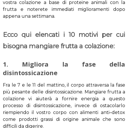
vostra colazione
a base di
proteine animali
con
la
frutta
e
noterete
immediati
miglioramenti
dopo
appena una settimana
.
Ecco qui elencati i 10 motivi per cui
bisogna mangiare frutta a colazione:
1.
Migliora
la fase della
disintossicazione
Fra le 7 e le 11 del mattino,
il
corpo attraversa
la fase
più pesante
delle disintossicazione
.
Mangiare
frutta
a
colazione vi aiuterà
a fornir
e
energia
a questo
processo di disintossicazione
,
invece di
ostacolarlo
riempiendo
il vostro corpo con
alimenti anti
–
detox
come
prodotti grassi di origine animale
che sono
difficili da digerire
.