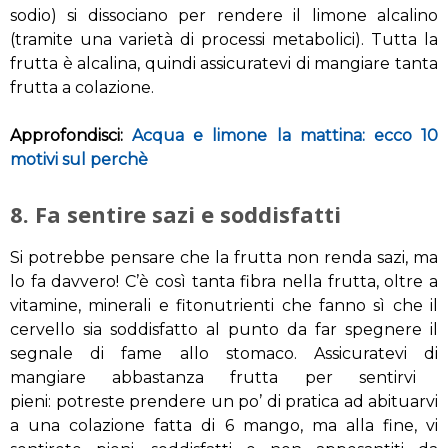
sodio
) si
dissociano
per rendere il limone
alcalino
(
tramite una varietà di
processi metabolici
).
Tutta la
frutta
è alcalina
,
quindi assicuratevi
di mangiare
tanta
frutta
a colazione.
Approfondisci:
Acqua e limone la mattina: ecco 10
motivi sul perchè
8. Fa sentire sazi e soddisfatti
Si potrebbe pensare
che
la frutta non
renda sazi,
ma
lo fa
davvero
!
C’è così tanta
fibra
nella
frutta
,
oltre a
vitamine, minerali
e fitonutrienti
che fanno sì che
il
cervello
sia
soddisfatto al punto da far
spegnere
il
segnale
di fame
allo stomaco
.
Assicuratevi di
mangiare
abbastanza frutta
per
sentirvi
p
ieni:
potreste prendere un
po’ di pratica
a
d abituarvi
a
una colazione
fatta
di 6
mango
, ma alla fine,
vi