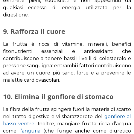
sentirete
pieni
, soddisfatti
e non
appesantiti
da
qualsiasi
eccesso di energia
utilizzata
per la
digestione
.
9.
Rafforza il cuore
La frutta è
ricca di vitamine
, minerali,
benefici
fitonutrienti
essenziali
e antiossidanti
che
contribuiscono a tenere
bassi i livelli di colesterolo
e
pressione sanguigna:
entrambi i fattori
contribuiscono
ad avere un cuore più sano,
forte
e a prevenire
le
malattie cardiovascolari
.
10.
Elimina il gonfiore di stomaco
La fibra
della
frutta
spingerà
fuori
la materia di scarto
nel tratto digestivo
e vi
sbarazzerete del
gonfiore al
basso
ventre
.
Inoltre
,
mangiare frutta
ricca
d’acqua
come
l’
anguria
(
che funge
anche
come diuretico