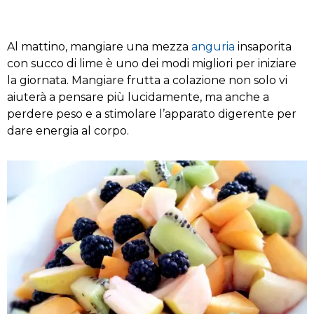
Al mattino, mangiare una mezza
anguria
insaporita
con succo di lime
è uno dei
modi migliori per iniziare
la giornata
.
Mangiare
frutta a colazione
non solo
vi
aiuterà a pensare
più lucidamente
, m
a anche a
perdere
peso
e
a
stimolare
l’apparato digerente
per
dare energia al
corpo
.