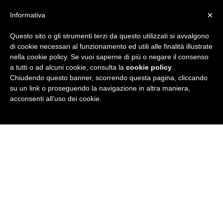
×
Informativa
Questo sito o gli strumenti terzi da questo utilizzati si avvalgono
R
di cookie necessari al funzionamento ed utili alle finalità illustrate
nella cookie policy. Se vuoi saperne di più o negare il consenso
u
a tutti o ad alcuni cookie, consulta la
cookie policy
.
Chiudendo questo banner, scorrendo questa pagina, cliccando
b
su un link o proseguendo la navigazione in altra maniera,
acconsenti all’uso dei cookie.
r
i
c
a
N
e