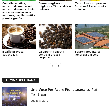
Centella asiatica,
Come scegliere il
Tauro Plus compresse
estratto di ananas ed
miglior caffè in cialda o
funziona? Recensioni e
estratto di menta: il trio
polvere
opinioni
vincente contro vene
varicose, capillari rotti e
gambe gonfie
Il caffè provoca
La piperina alleata
Solare fotovoltaico:
stitichezza?
contro il grasso
l’energia dal sole
corporeo
ULTIMA SETTIMANA
Una Voce Per Padre Pio, stasera su Rai 1 –
Tantissmi...
Luglio 8, 2017