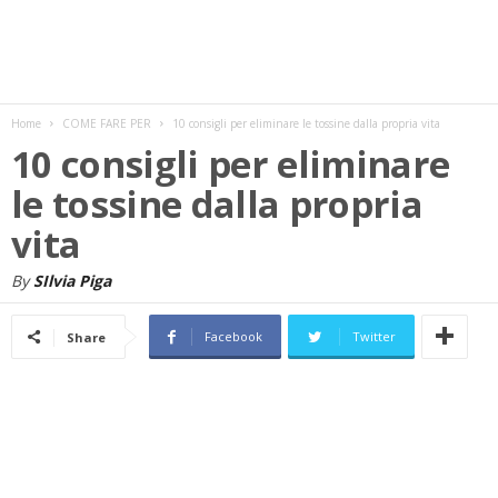
w
s
Home
COME FARE PER
10 consigli per eliminare le tossine dalla propria vita
10 consigli per eliminare
le tossine dalla propria
vita
By
SIlvia Piga
Facebook
Twitter
Share