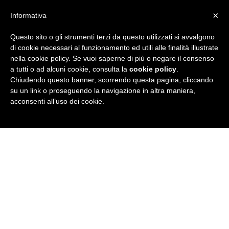
×
Informativa
Questo sito o gli strumenti terzi da questo utilizzati si avvalgono
R
di cookie necessari al funzionamento ed utili alle finalità illustrate
nella cookie policy. Se vuoi saperne di più o negare il consenso
u
a tutti o ad alcuni cookie, consulta la
cookie policy
.
Chiudendo questo banner, scorrendo questa pagina, cliccando
b
su un link o proseguendo la navigazione in altra maniera,
acconsenti all’uso dei cookie.
r
i
c
a
N
e