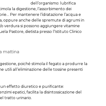
dell’organismo: lubrifica
stimola la digestione, l’assorbimento dei
corie… Per mantenere l’idratazione l’acqua e
lta, oppure anche delle spremute di agrumi in
a e/o verdura si possono aggiungere vitamine
la Pastore, dietista presso l’Istituto Clinico
la mattina
igestione, poiché stimola il fegato a produrre la
ne utili all’eliminazione delle tossine presenti
un effetto diuretico e purificante:
imi epatici, facilita la disintossicazione del
l tratto urinario.