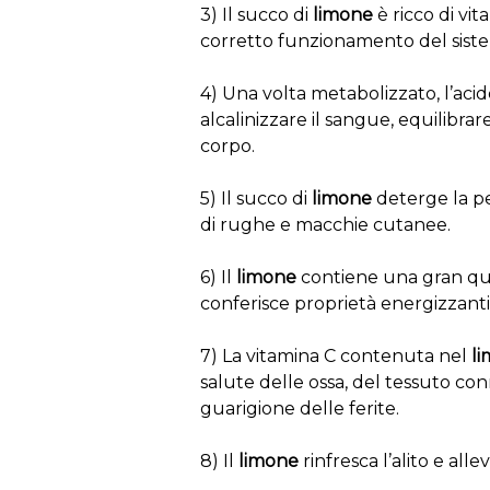
3) Il succo di
limone
è ricco di vit
corretto funzionamento del siste
4) Una volta metabolizzato, l’acid
alcalinizzare il sangue, equilibrare 
corpo.
5) Il succo di
limone
deterge la pel
di rughe e macchie cutanee.
6) Il
limone
contiene una gran quan
conferisce proprietà energizzanti, 
7) La vitamina C contenuta nel
l
salute delle ossa, del tessuto conne
guarigione delle ferite.
8) Il
limone
rinfresca l’alito e alle