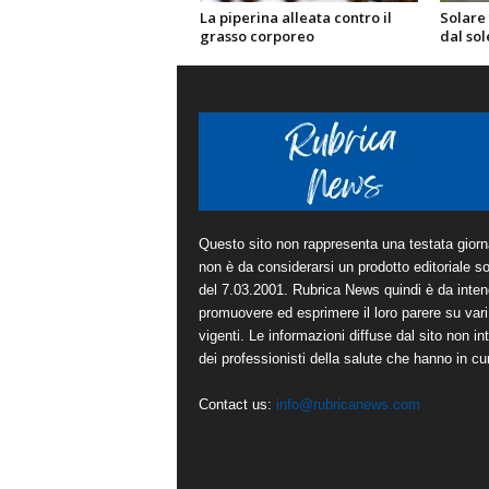
La piperina alleata contro il
Solare 
grasso corporeo
dal sol
Questo sito non rappresenta una testata giorna
non è da considerarsi un prodotto editoriale sot
del 7.03.2001. Rubrica News quindi è da inten
promuovere ed esprimere il loro parere su vari 
vigenti. Le informazioni diffuse dal sito non in
dei professionisti della salute che hanno in cura
Contact us:
info@rubricanews.com