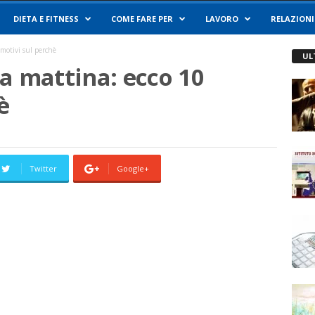
DIETA E FITNESS
COME FARE PER
LAVORO
RELAZIONI
motivi sul perchè
UL
a mattina: ecco 10
è
Twitter
Google+