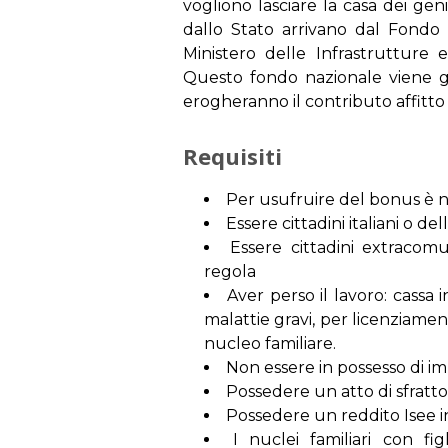
vogliono lasciare la casa dei genit
dallo Stato arrivano dal Fondo p
Ministero delle Infrastrutture e
Questo fondo nazionale viene ge
erogheranno il contributo affitto 
Requisiti
Per usufruire del bonus è nec
Essere cittadini italiani o d
Essere cittadini extracom
regola
Aver perso il lavoro: cassa 
malattie gravi, per licenziame
nucleo familiare.
Non essere in possesso di im
Possedere un atto di sfratt
Possedere un reddito Isee in
I nuclei familiari con fig