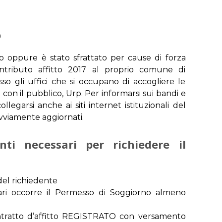
o
tto oppure è stato sfrattato per cause di forza
ntributo affitto 2017 al proprio comune di
so gli uffici che si occupano di accogliere le
con il pubblico, Urp. Per informarsi sui bandi e
egarsi anche ai siti internet istituzionali del
vviamente aggiornati.
ti necessari per richiedere il
 del richiedente
tari occorre il Permesso di Soggiorno almeno
ntratto d’affitto REGISTRATO con versamento