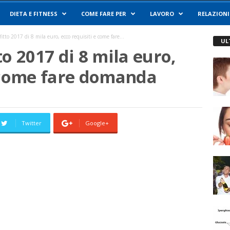
DIETA E FITNESS
COME FARE PER
LAVORO
RELAZIONI
itto 2017 di 8 mila euro, ecco requisiti e come fare...
UL
o 2017 di 8 mila euro,
e come fare domanda
Twitter
Google+