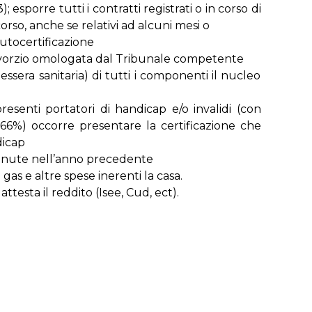
 esporre tutti i contratti registrati o in corso di
corso, anche se relativi ad alcuni mesi o
 autocertificazione
divorzio omologata dal Tribunale competente
tessera sanitaria) di tutti i componenti il nucleo
resenti portatori di handicap e/o invalidi (con
l 66%) occorre presentare la certificazione che
dicap
tenute nell’anno precedente
 gas e altre spese inerenti la casa.
esta il reddito (Isee, Cud, ect).