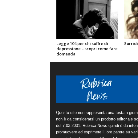
Legge 104 per chi soffre di
Sorrid
depressione – scopri come fare
domanda
Questo sito non rappresenta una testata giorna
non è da considerarsi un prodotto editoriale sot
del 7.03.2001. Rubrica News quindi è da inten
promuovere ed esprimere il loro parere su vari 