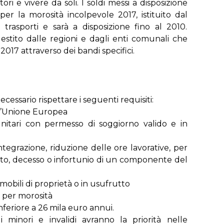
ori e vivere da soli. I soldi messi a disposizione
er la morosità incolpevole 2017, istituito dal
 trasporti e sarà a disposizione fino al 2010.
stito dalle regioni e dagli enti comunali che
2017 attraverso dei bandi specifici.
essario rispettare i seguenti requisiti:
ell’Unione Europea
unitari con permesso di soggiorno valido e in
integrazione, riduzione delle ore lavorative, per
nto, decesso o infortunio di un componente del
mobili di proprietà o in usufrutto
o per morosità
feriore a 26 mila euro annui.
li minori e invalidi avranno la priorità nelle