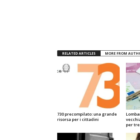
RELATED ARTICLES
MORE FROM AUTH
730 precompilato: una grande
Lombar
risorsa per i cittadini
vecchia
per tre