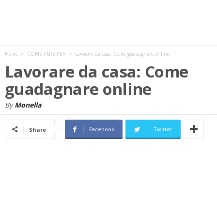
w
s
Home
COME FARE PER
Lavorare da casa: Come guadagnare online
Lavorare da casa: Come
guadagnare online
By
Monella
Facebook
Twitter
Share