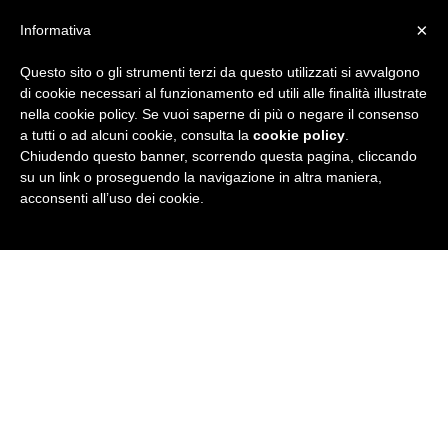
×
Informativa
Questo sito o gli strumenti terzi da questo utilizzati si avvalgono
R
di cookie necessari al funzionamento ed utili alle finalità illustrate
nella cookie policy. Se vuoi saperne di più o negare il consenso
u
a tutti o ad alcuni cookie, consulta la
cookie policy
.
Chiudendo questo banner, scorrendo questa pagina, cliccando
b
su un link o proseguendo la navigazione in altra maniera,
acconsenti all’uso dei cookie.
r
i
c
a
N
e