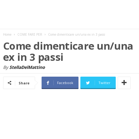
w
s
Home
COME FARE PER
Come dimenticare un/una ex in 3 passi
Come dimenticare un/una
ex in 3 passi
By
StellaDelMattino
Facebook
Twitter
Share