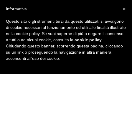
×
Informativa
Questo sito o gli strumenti terzi da questo utilizzati si avvalgono
R
di cookie necessari al funzionamento ed utili alle finalità illustrate
nella cookie policy. Se vuoi saperne di più o negare il consenso
u
a tutti o ad alcuni cookie, consulta la
cookie policy
.
Chiudendo questo banner, scorrendo questa pagina, cliccando
b
su un link o proseguendo la navigazione in altra maniera,
acconsenti all’uso dei cookie.
r
i
c
a
N
e