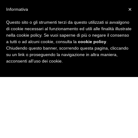
×
Informativa
Questo sito o gli strumenti terzi da questo utilizzati si avvalgono
R
di cookie necessari al funzionamento ed utili alle finalità illustrate
nella cookie policy. Se vuoi saperne di più o negare il consenso
u
a tutti o ad alcuni cookie, consulta la
cookie policy
.
Chiudendo questo banner, scorrendo questa pagina, cliccando
b
su un link o proseguendo la navigazione in altra maniera,
acconsenti all’uso dei cookie.
r
i
c
a
N
e