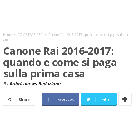
w
s
Home
COME FARE PER
Canone Rai 2016-2017: quando e come si paga sulla prima
casa
Canone Rai 2016-2017:
quando e come si paga
sulla prima casa
By
Rubricanews Redazione
Facebook
Twitter
Share