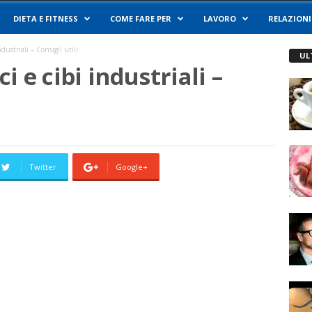
DIETA E FITNESS
COME FARE PER
LAVORO
RELAZIONI
dustriali – Consigli utili
UL
 e cibi industriali –
Twitter
Google+