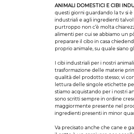
ANIMALI DOMESTICI E CIBI IND
questi giorni guardando la tv si è 
industriali e agli ingredienti talv
purtroppo non c’è molta chiarezza
alimenti per cui se abbiamo un pò 
preparare il cibo in casa chiedendo 
proprio animale, su quale siano gli
I cibi industriali per i nostri anim
trasformazione delle materie prime
qualità del prodotto stesso; vi c
lettura delle singole etichette p
stiamo acquistando per i nostri an
sono scritti sempre in ordine cre
maggiormente presente nel prodott
ingredienti presenti in minor quan
Va precisato anche che cane e ga