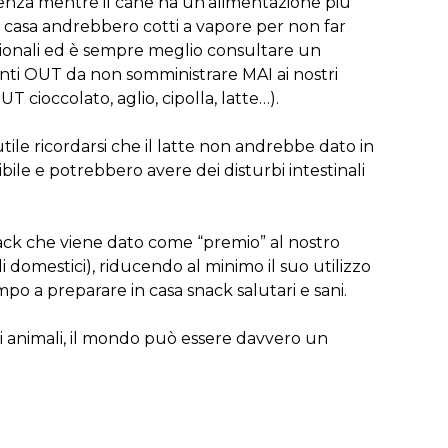
lenza mentre il cane ha un’alimentazione più
i in casa andrebbero cotti a vapore per non far
ionali ed è sempre meglio consultare un
menti OUT da non somministrare MAI ai nostri
T cioccolato, aglio, cipolla, latte…).
ile ricordarsi che il latte non andrebbe dato in
bile e potrebbero avere dei disturbi intestinali
nack che viene dato come “premio” al nostro
i domestici), riducendo al minimo il suo utilizzo
o a preparare in casa snack salutari e sani.
ci animali, il mondo può essere davvero un