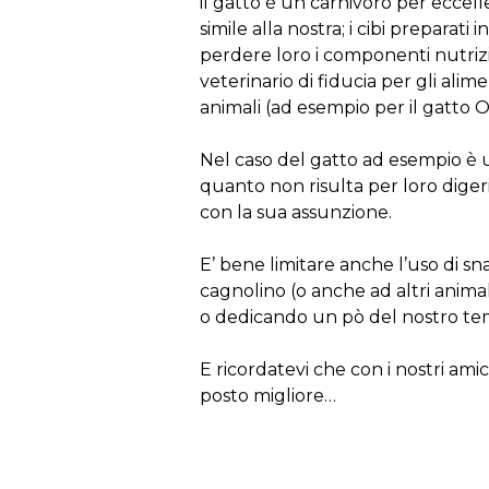
il gatto è un carnivoro per eccel
simile alla nostra; i cibi preparat
perdere loro i componenti nutriz
veterinario di fiducia per gli ali
animali (ad esempio per il gatto OU
Nel caso del gatto ad esempio è ut
quanto non risulta per loro digeri
con la sua assunzione.
E’ bene limitare anche l’uso di s
cagnolino (o anche ad altri animal
o dedicando un pò del nostro temp
E ricordatevi che con i nostri ami
posto migliore…