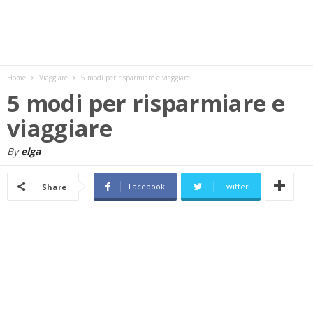
w
s
Home
Viaggiare
5 modi per risparmiare e viaggiare
5 modi per risparmiare e
viaggiare
By
elga
Facebook
Twitter
Share