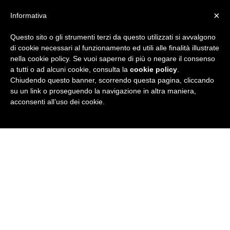
×
Informativa
Questo sito o gli strumenti terzi da questo utilizzati si avvalgono
R
di cookie necessari al funzionamento ed utili alle finalità illustrate
nella cookie policy. Se vuoi saperne di più o negare il consenso
u
a tutti o ad alcuni cookie, consulta la
cookie policy
.
Chiudendo questo banner, scorrendo questa pagina, cliccando
b
su un link o proseguendo la navigazione in altra maniera,
acconsenti all’uso dei cookie.
r
i
c
a
N
e