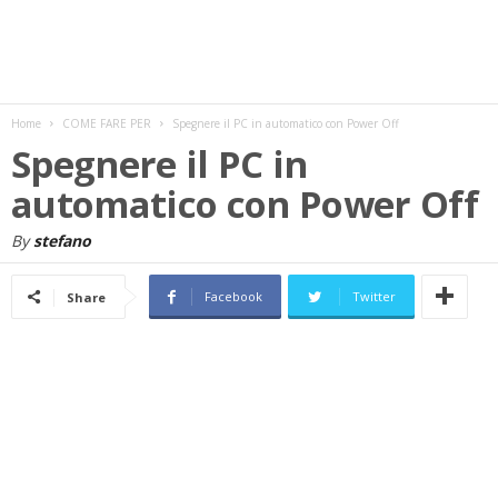
w
s
Home
COME FARE PER
Spegnere il PC in automatico con Power Off
Spegnere il PC in
automatico con Power Off
By
stefano
Facebook
Twitter
Share