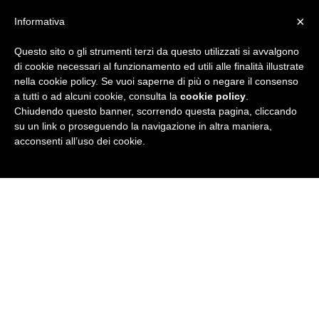
×
Informativa
Questo sito o gli strumenti terzi da questo utilizzati si avvalgono
R
di cookie necessari al funzionamento ed utili alle finalità illustrate
nella cookie policy. Se vuoi saperne di più o negare il consenso
u
a tutti o ad alcuni cookie, consulta la
cookie policy
.
Chiudendo questo banner, scorrendo questa pagina, cliccando
b
su un link o proseguendo la navigazione in altra maniera,
acconsenti all’uso dei cookie.
r
i
c
a
N
e