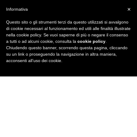
×
Informativa
Questo sito o gli strumenti terzi da questo utilizzati si avvalgono
R
di cookie necessari al funzionamento ed utili alle finalità illustrate
nella cookie policy. Se vuoi saperne di più o negare il consenso
u
a tutti o ad alcuni cookie, consulta la
cookie policy
.
Chiudendo questo banner, scorrendo questa pagina, cliccando
b
su un link o proseguendo la navigazione in altra maniera,
acconsenti all’uso dei cookie.
r
i
c
a
N
e