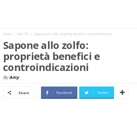
w
s
Home
SALUTE
Sapone allo zolfo: proprietà benefici e controindicazioni
Sapone allo zolfo:
proprietà benefici e
controindicazioni
By
Amy
Facebook
Twitter
Share