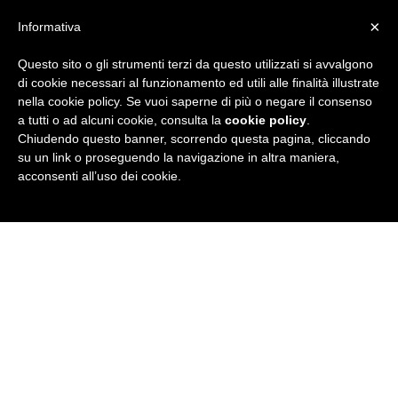
×
Informativa
Questo sito o gli strumenti terzi da questo utilizzati si avvalgono
R
di cookie necessari al funzionamento ed utili alle finalità illustrate
nella cookie policy. Se vuoi saperne di più o negare il consenso
u
a tutti o ad alcuni cookie, consulta la
cookie policy
.
Chiudendo questo banner, scorrendo questa pagina, cliccando
b
su un link o proseguendo la navigazione in altra maniera,
acconsenti all’uso dei cookie.
r
i
c
a
N
e