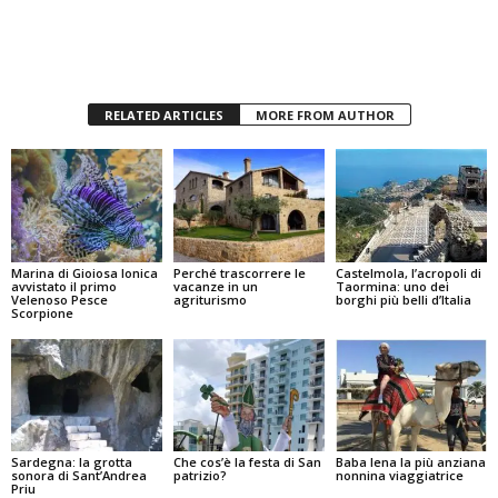
RELATED ARTICLES
MORE FROM AUTHOR
Marina di Gioiosa Ionica
Perché trascorrere le
Castelmola, l’acropoli di
avvistato il primo
vacanze in un
Taormina: uno dei
Velenoso Pesce
agriturismo
borghi più belli d’Italia
Scorpione
Sardegna: la grotta
Che cos’è la festa di San
Baba lena la più anziana
sonora di Sant’Andrea
patrizio?
nonnina viaggiatrice
Priu