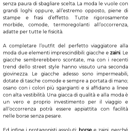
senza paura di sbagliare scelta. La moda le vuole con
grandi loghi oppure, all’estremo opposto, piene di
stampe e frasi d’effetto. Tutte rigorosamente
morbide, comode, termoregolanti all’occorrenza,
adatte per tutte le fisicità.
A completare l’outfit del perfetto viaggiatore alla
moda due elementi imprescindibili: giacche e
zaini
. Le
giacche sembrerebbero scontate, ma con i recenti
trend dello street style hanno vissuto una seconda
giovinezza. Le giacche adesso sono impermeabili,
dotate di tasche comode e sempre a portata di mano;
osano con i colori più sgargianti e si affidano a linee
con alta vestibilità. Una giacca di qualità e alla moda è
un vero e proprio investimento per il viaggio e
all’occorrenza potrà essere appiattita con facilità
nelle borse senza pesare.
Ed infine i protagonisti assoluti:
borse
e zaini, perché