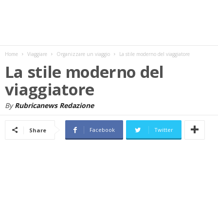
w
s
Home
Viaggiare
Organizzare un viaggio
La stile moderno del viaggiatore
La stile moderno del
viaggiatore
By
Rubricanews Redazione
Facebook
Twitter
Share