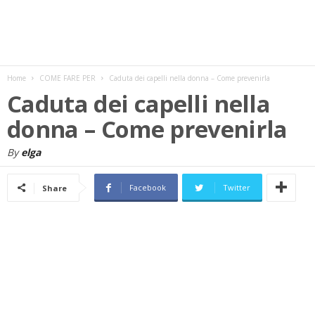
w
s
Home
COME FARE PER
Caduta dei capelli nella donna – Come prevenirla
Caduta dei capelli nella
donna – Come prevenirla
By
elga
Facebook
Twitter
Share