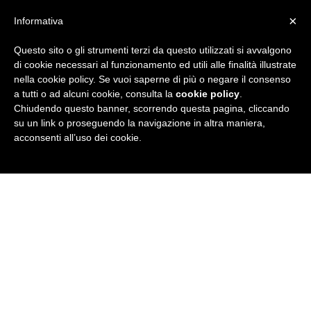
×
Informativa
Questo sito o gli strumenti terzi da questo utilizzati si avvalgono
R
di cookie necessari al funzionamento ed utili alle finalità illustrate
nella cookie policy. Se vuoi saperne di più o negare il consenso
u
a tutti o ad alcuni cookie, consulta la
cookie policy
.
Chiudendo questo banner, scorrendo questa pagina, cliccando
b
su un link o proseguendo la navigazione in altra maniera,
acconsenti all’uso dei cookie.
r
i
c
a
N
e