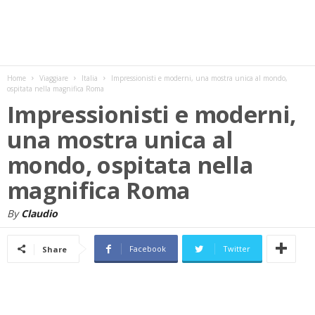
w
s
Home
Viaggiare
Italia
Impressionisti e moderni, una mostra unica al mondo,
ospitata nella magnifica Roma
Impressionisti e moderni,
una mostra unica al
mondo, ospitata nella
magnifica Roma
By
Claudio
Facebook
Twitter
Share