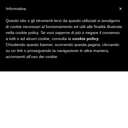
×
Informativa
Questo sito o gli strumenti terzi da questo utilizzati si avvalgono
R
di cookie necessari al funzionamento ed utili alle finalità illustrate
nella cookie policy. Se vuoi saperne di più o negare il consenso
u
a tutti o ad alcuni cookie, consulta la
cookie policy
.
Chiudendo questo banner, scorrendo questa pagina, cliccando
b
su un link o proseguendo la navigazione in altra maniera,
acconsenti all’uso dei cookie.
r
i
c
a
N
e