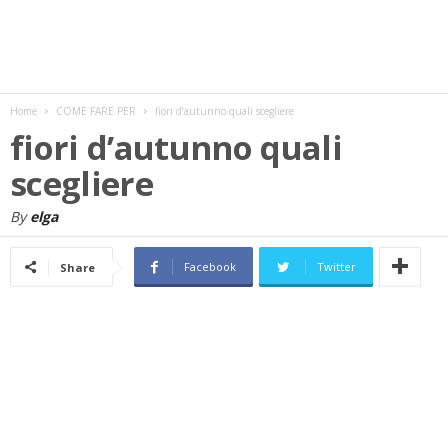
w
s
Home
COME FARE PER
fiori d’autunno quali scegliere
fiori d’autunno quali
scegliere
By
elga
Facebook
Twitter
Share