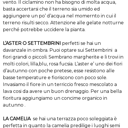
vento. Il ciclamino non ha bisogno di molta acqua,
basta accertarsi che il terreno sia umido ed
aggiungere un po’ d’acqua nel momernto in cui il
terreno risulti secco. Attenzione alle gelate notturne
perché potrebbe uccidere la pianta.
L’ASTER O SETTEMBRINI
perfetti se hai un
davanzale in ombra. Puoi optare sui Settembrini a
fiori grandi o piccoli. Sembrano margherite e li trovi in
molti colori, lilla,blu, rosa fucsia. L’aster e’ uno dei fiori
d’autunno con poche pretese, esse resistono alle
basse temperature e fioriscono con poco sole.
Invasiamo il fiore in un terriccio fresco mescolato a
lava cosi da avere un buon drenaggio. Per una bella
fioritura aggiungiamo un concime organico in
autunno .
LA CAMELIA
se hai una terrazza poco soleggiata è
perfetta in quanto la camelia predilige i luoghi semi