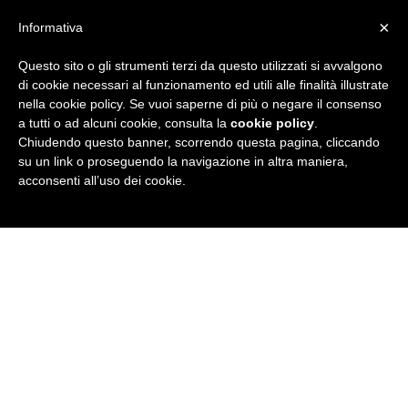
×
Informativa
Questo sito o gli strumenti terzi da questo utilizzati si avvalgono
R
di cookie necessari al funzionamento ed utili alle finalità illustrate
nella cookie policy. Se vuoi saperne di più o negare il consenso
u
a tutti o ad alcuni cookie, consulta la
cookie policy
.
Chiudendo questo banner, scorrendo questa pagina, cliccando
b
su un link o proseguendo la navigazione in altra maniera,
acconsenti all’uso dei cookie.
r
i
c
a
N
e