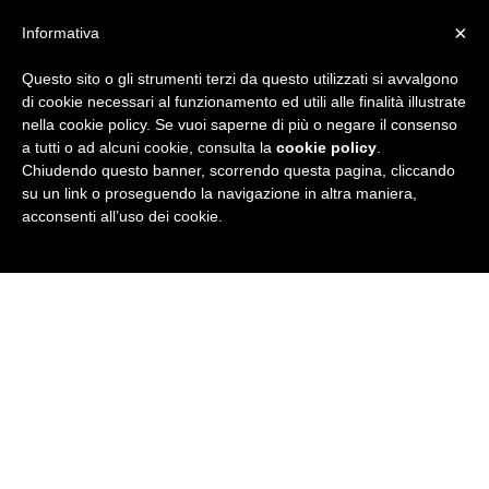
×
Informativa
Questo sito o gli strumenti terzi da questo utilizzati si avvalgono
R
di cookie necessari al funzionamento ed utili alle finalità illustrate
nella cookie policy. Se vuoi saperne di più o negare il consenso
u
a tutti o ad alcuni cookie, consulta la
cookie policy
.
Chiudendo questo banner, scorrendo questa pagina, cliccando
b
su un link o proseguendo la navigazione in altra maniera,
acconsenti all’uso dei cookie.
r
i
c
a
N
e