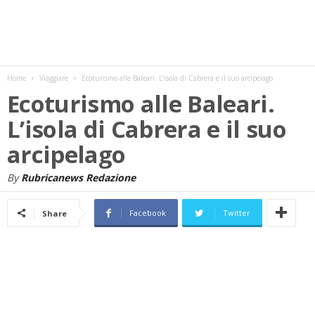
w
s
Home
Viaggiare
Ecoturismo alle Baleari. L’isola di Cabrera e il suo arcipelago
Ecoturismo alle Baleari.
L’isola di Cabrera e il suo
arcipelago
By
Rubricanews Redazione
Facebook
Twitter
Share