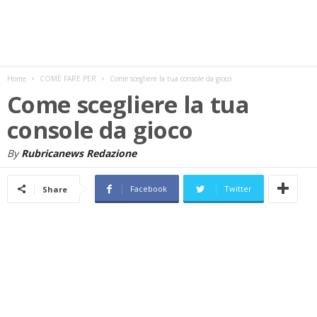
w
s
Home
COME FARE PER
Come scegliere la tua console da gioco
Come scegliere la tua
console da gioco
By
Rubricanews Redazione
Facebook
Twitter
Share