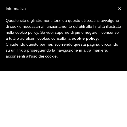
×
Informativa
Questo sito o gli strumenti terzi da questo utilizzati si avvalgono
R
di cookie necessari al funzionamento ed utili alle finalità illustrate
nella cookie policy. Se vuoi saperne di più o negare il consenso
u
a tutti o ad alcuni cookie, consulta la
cookie policy
.
Chiudendo questo banner, scorrendo questa pagina, cliccando
b
su un link o proseguendo la navigazione in altra maniera,
acconsenti all’uso dei cookie.
r
i
c
a
N
e