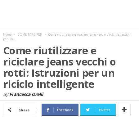
w
s
Home
COME FARE PER
Come riutilizzare e riciclare jeans vecchi o rotti: Istruzioni
per un...
Come riutilizzare e
riciclare jeans vecchi o
rotti: Istruzioni per un
riciclo intelligente
By
Francesca Orelli
Facebook
Twitter
Share