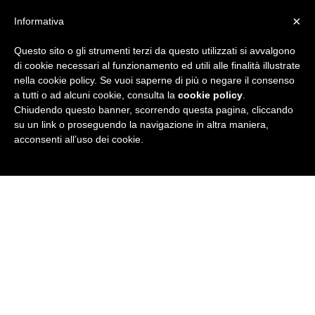
×
Informativa
Questo sito o gli strumenti terzi da questo utilizzati si avvalgono
R
di cookie necessari al funzionamento ed utili alle finalità illustrate
nella cookie policy. Se vuoi saperne di più o negare il consenso
u
a tutti o ad alcuni cookie, consulta la
cookie policy
.
Chiudendo questo banner, scorrendo questa pagina, cliccando
b
su un link o proseguendo la navigazione in altra maniera,
acconsenti all’uso dei cookie.
r
i
c
a
N
e