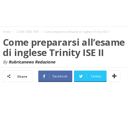
w
s
Home
COME FARE PER
Come prepararsi all’esame di inglese Trinity ISE II
Come prepararsi all’esame
di inglese Trinity ISE II
By
Rubricanews Redazione
Facebook
Twitter
Share