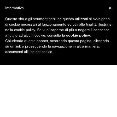
×
Informativa
Questo sito o gli strumenti terzi da questo utilizzati si avvalgono
R
di cookie necessari al funzionamento ed utili alle finalità illustrate
nella cookie policy. Se vuoi saperne di più o negare il consenso
u
a tutti o ad alcuni cookie, consulta la
cookie policy
.
Chiudendo questo banner, scorrendo questa pagina, cliccando
b
su un link o proseguendo la navigazione in altra maniera,
acconsenti all’uso dei cookie.
r
i
c
a
N
e