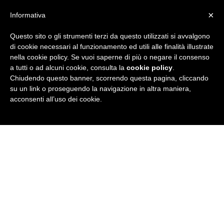
×
Informativa
Questo sito o gli strumenti terzi da questo utilizzati si avvalgono
R
di cookie necessari al funzionamento ed utili alle finalità illustrate
nella cookie policy. Se vuoi saperne di più o negare il consenso
u
a tutti o ad alcuni cookie, consulta la
cookie policy
.
Chiudendo questo banner, scorrendo questa pagina, cliccando
b
su un link o proseguendo la navigazione in altra maniera,
acconsenti all’uso dei cookie.
r
i
c
a
N
e