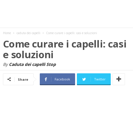
w
s
Home
caduta dei capelli
Come curare i capelli: casi e soluzioni
Come curare i capelli: casi
e soluzioni
By
Caduta dei capelli Stop
Facebook
Twitter
Share