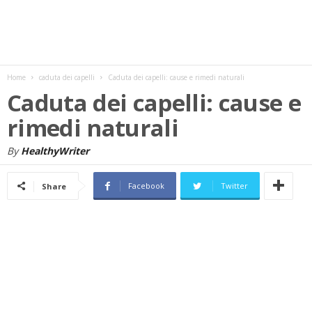
w
s
Home
caduta dei capelli
Caduta dei capelli: cause e rimedi naturali
Caduta dei capelli: cause e
rimedi naturali
By
HealthyWriter
Facebook
Twitter
Share