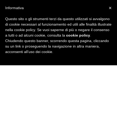
×
Informativa
Questo sito o gli strumenti terzi da questo utilizzati si avvalgono
R
di cookie necessari al funzionamento ed utili alle finalità illustrate
nella cookie policy. Se vuoi saperne di più o negare il consenso
u
a tutti o ad alcuni cookie, consulta la
cookie policy
.
Chiudendo questo banner, scorrendo questa pagina, cliccando
b
su un link o proseguendo la navigazione in altra maniera,
acconsenti all’uso dei cookie.
r
i
c
a
N
e