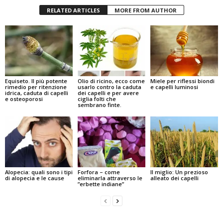
RELATED ARTICLES
MORE FROM AUTHOR
Equiseto. Il più potente
Olio di ricino, ecco come
Miele per riflessi biondi
rimedio per ritenzione
usarlo contro la caduta
e capelli luminosi
idrica, caduta di capelli
dei capelli e per avere
e osteoporosi
ciglia folti che
sembrano finte.
Alopecia: quali sono i tipi
Forfora – come
Il miglio: Un prezioso
di alopecia e le cause
eliminarla attraverso le
alleato dei capelli
”erbette indiane”