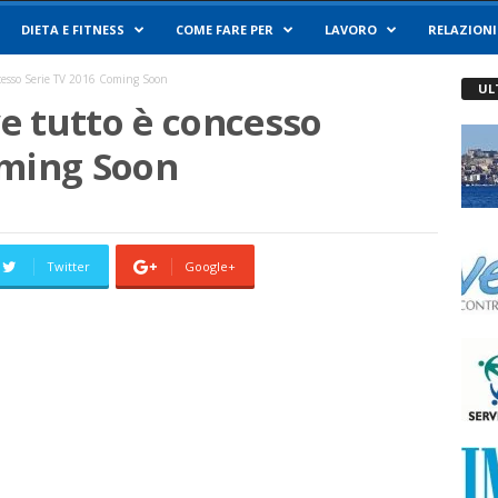
DIETA E FITNESS
COME FARE PER
LAVORO
RELAZIONI
cesso Serie TV 2016 Coming Soon
UL
e tutto è concesso
oming Soon
Twitter
Google+