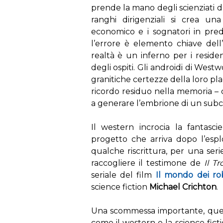
prende la mano degli scienziati de
ranghi dirigenziali si crea un
economico e i sognatori in pred
l’errore è elemento chiave dell
realtà è un inferno per i resident
degli ospiti. Gli androidi di West
granitiche certezze della loro pla
ricordo residuo nella memoria – ca
a generare l’embrione di un subc
Il western incrocia la fantas
progetto che arriva dopo l’esplo
qualche riscrittura, per una ser
raccogliere il testimone de
Il T
seriale del film
Il mondo dei ro
science fiction
Michael Crichton
.
Una scommessa importante, quella
come il western e la science ficti