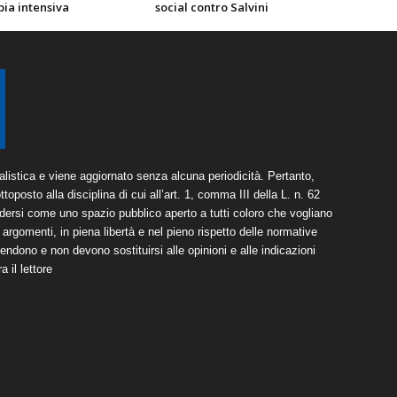
pia intensiva
social contro Salvini
listica e viene aggiornato senza alcuna periodicità. Pertanto,
toposto alla disciplina di cui all’art. 1, comma III della L. n. 62
dersi come uno spazio pubblico aperto a tutti coloro che vogliano
argomenti, in piena libertà e nel pieno rispetto delle normative
tendono e non devono sostituirsi alle opinioni e alle indicazioni
 il lettore