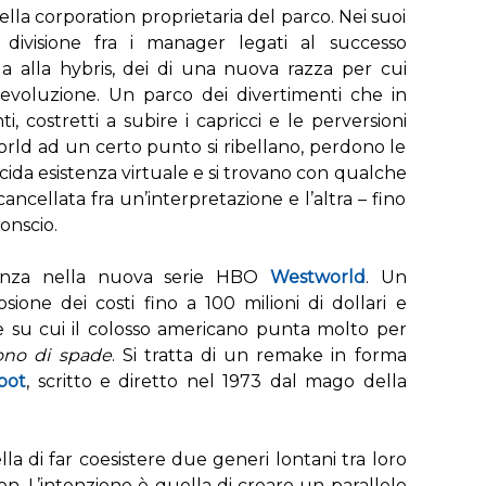
lla corporation proprietaria del parco. Nei suoi
a divisione fra i manager legati al successo
a alla hybris, dei di una nuova razza per cui
’evoluzione. Un parco dei divertimenti che in
i, costretti a subire i capricci e le perversioni
world ad un certo punto si ribellano, perdono le
cida esistenza virtuale e si trovano con qualche
ncellata fra un’interpretazione e l’altra – fino
onscio.
cienza nella nuova serie HBO
Westworld
. Un
sione dei costi fino a 100 milioni di dollari e
ie su cui il colosso americano punta molto per
rono di spade
. Si tratta di un remake in forma
bot
, scritto e diretto nel 1973 dal mago della
 di far coesistere due generi lontani tra loro
on. L’intenzione è quella di creare un parallelo