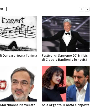
OR
 di Danyart ripara l’anima
Festival di Sanremo 2019: il bis
di Claudio Baglioni e le novità
 Marchionne ricoverato
Asia Argento, il botta e risposta