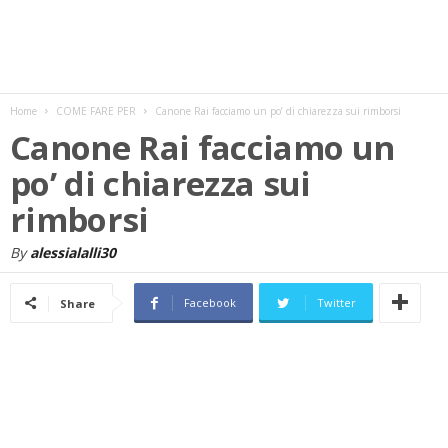
w
s
Home
COME FARE PER
Canone Rai facciamo un po’ di chiarezza sui rimborsi
Canone Rai facciamo un
po’ di chiarezza sui
rimborsi
By
alessialalli30
Facebook
Twitter
Share