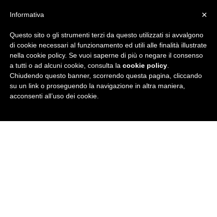
×
Informativa
Questo sito o gli strumenti terzi da questo utilizzati si avvalgono
R
di cookie necessari al funzionamento ed utili alle finalità illustrate
nella cookie policy. Se vuoi saperne di più o negare il consenso
u
a tutti o ad alcuni cookie, consulta la
cookie policy
.
Chiudendo questo banner, scorrendo questa pagina, cliccando
b
su un link o proseguendo la navigazione in altra maniera,
acconsenti all’uso dei cookie.
r
i
c
a
N
e