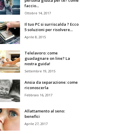
persona giusta per te? come
faccio...
Ottobre 14, 2017
Il tuo PC si surriscalda ? Ecco
5 soluzioni per risolvere...
Aprile 8, 2015
Telelavoro: come
guadagnare on line? La
nostra guida!
Settembre 19, 2015
Ansia da separazione: come
riconoscerla
Febbraio 16, 2017
Allattamento al seno:
benefici
Aprile 27, 2017