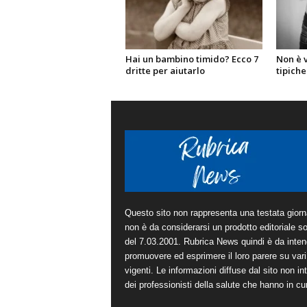
Hai un bambino timido? Ecco 7
Non è v
dritte per aiutarlo
tipich
Questo sito non rappresenta una testata giorna
non è da considerarsi un prodotto editoriale sot
del 7.03.2001. Rubrica News quindi è da inten
promuovere ed esprimere il loro parere su vari 
vigenti. Le informazioni diffuse dal sito non in
dei professionisti della salute che hanno in cura