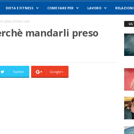
DIETA E FITNESS
COME FARE PER
LAVORO
RELAZIONI
i preso all’asilo nido
UL
erchè mandarli preso
Twitter
Google+