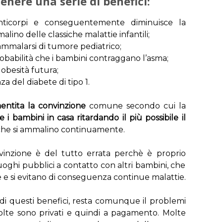
enere una serie di benefici:
anticorpi e conseguentemente diminuisce la
alino delle classiche malattie infantili;
 ammalarsi di tumore pediatrico;
robabilità che i bambini contraggano l’asma;
i obesità futura;
nza del diabete di tipo 1.
entita la convinzione
comune secondo cui la
e i bambini in casa ritardando il più possibile il
che si ammalino continuamente.
vinzione è del tutto errata perchè è proprio
uoghi pubblici a contatto con altri bambini, che
e e si evitano di conseguenza continue malattie.
di questi benefici, resta comunque il problemi
 volte sono privati e quindi a pagamento. Molte