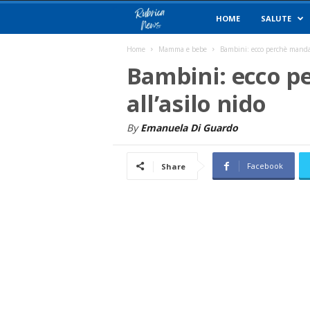
R
HOME
SALUTE
u
Home
Mamma e bebe
Bambini: ecco perchè mandarl
Bambini: ecco p
b
all’asilo nido
r
By
Emanuela Di Guardo
i
Facebook
Share
c
a
N
e
w