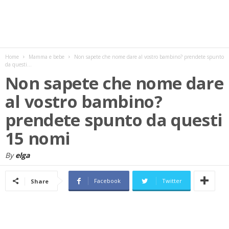
w
s
Home
Mamma e bebe
Non sapete che nome dare al vostro bambino? prendete spunto
da questi...
Non sapete che nome dare
al vostro bambino?
prendete spunto da questi
15 nomi
By
elga
Facebook
Twitter
Share