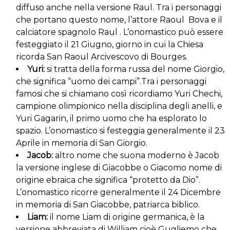
diffuso anche nella versione Raul. Tra i personaggi
che portano questo nome, l’attore Raoul Bova e il
calciatore spagnolo Raul . L’onomastico può essere
festeggiato il 21 Giugno, giorno in cui la Chiesa
ricorda San Raoul Arcivescovo di Bourges.
Yuri:
si tratta della forma russa del nome Giorgio,
che significa “uomo dei campi”.Tra i personaggi
famosi che si chiamano così ricordiamo Yuri Chechi,
campione olimpionico nella disciplina degli anelli, e
Yuri Gagarin, il primo uomo che ha esplorato lo
spazio. L’onomastico si festeggia generalmente il 23
Aprile in memoria di San Giorgio.
Jacob:
altro nome che suona moderno è Jacob
la versione inglese di Giacobbe o Giacomo nome di
origine ebraica che significa “protetto da Dio”.
L’onomastico ricorre generalmente il 24 Dicembre
in memoria di San Giacobbe, patriarca biblico.
Liam:
il nome Liam di origine germanica, è la
versione abbreviata di William cioè Gugliemo che