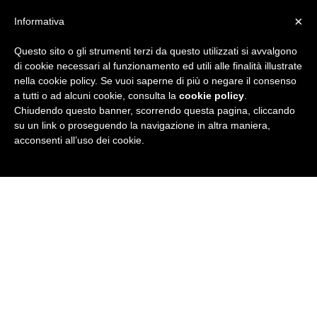
×
Informativa
Questo sito o gli strumenti terzi da questo utilizzati si avvalgono
R
di cookie necessari al funzionamento ed utili alle finalità illustrate
nella cookie policy. Se vuoi saperne di più o negare il consenso
u
a tutti o ad alcuni cookie, consulta la
cookie policy
.
Chiudendo questo banner, scorrendo questa pagina, cliccando
b
su un link o proseguendo la navigazione in altra maniera,
acconsenti all’uso dei cookie.
r
i
c
a
N
e