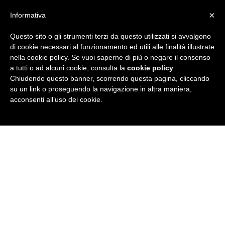
×
Informativa
Questo sito o gli strumenti terzi da questo utilizzati si avvalgono
R
di cookie necessari al funzionamento ed utili alle finalità illustrate
nella cookie policy. Se vuoi saperne di più o negare il consenso
u
a tutti o ad alcuni cookie, consulta la
cookie policy
.
Chiudendo questo banner, scorrendo questa pagina, cliccando
b
su un link o proseguendo la navigazione in altra maniera,
acconsenti all’uso dei cookie.
r
i
c
a
N
e