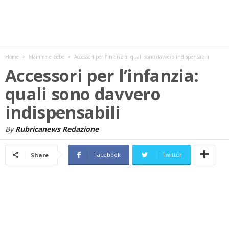
w
s
Home
Mamma e bebe
Accessori per l’infanzia: quali sono davvero indispensabili
Accessori per l’infanzia:
quali sono davvero
indispensabili
By
Rubricanews Redazione
Facebook
Twitter
Share