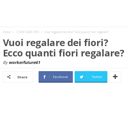
w
s
Home
COME FARE PER
Vuoi regalare dei fiori? Ecco quanti fiori regalare?
Vuoi regalare dei fiori?
Ecco quanti fiori regalare?
By
workerfuture61
Facebook
Twitter
Share