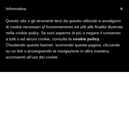
×
Informativa
Questo sito o gli strumenti terzi da questo utilizzati si avvalgono
R
di cookie necessari al funzionamento ed utili alle finalità illustrate
nella cookie policy. Se vuoi saperne di più o negare il consenso
u
a tutti o ad alcuni cookie, consulta la
cookie policy
.
Chiudendo questo banner, scorrendo questa pagina, cliccando
b
su un link o proseguendo la navigazione in altra maniera,
acconsenti all’uso dei cookie.
r
i
c
a
N
e