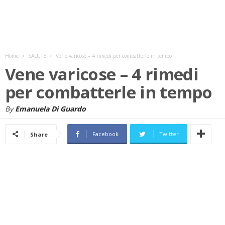
w
s
Home
SALUTE
Vene varicose – 4 rimedi per combatterle in tempo
Vene varicose – 4 rimedi
per combatterle in tempo
By
Emanuela Di Guardo
Facebook
Twitter
Share