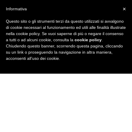
×
Informativa
Questo sito o gli strumenti terzi da questo utilizzati si avvalgono
R
di cookie necessari al funzionamento ed utili alle finalità illustrate
nella cookie policy. Se vuoi saperne di più o negare il consenso
u
a tutti o ad alcuni cookie, consulta la
cookie policy
.
Chiudendo questo banner, scorrendo questa pagina, cliccando
b
su un link o proseguendo la navigazione in altra maniera,
acconsenti all’uso dei cookie.
r
i
c
a
N
e