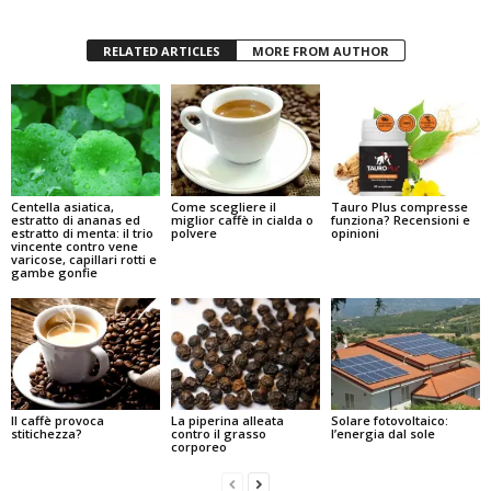
RELATED ARTICLES
MORE FROM AUTHOR
Centella asiatica,
Come scegliere il
Tauro Plus compresse
estratto di ananas ed
miglior caffè in cialda o
funziona? Recensioni e
estratto di menta: il trio
polvere
opinioni
vincente contro vene
varicose, capillari rotti e
gambe gonfie
Il caffè provoca
La piperina alleata
Solare fotovoltaico:
stitichezza?
contro il grasso
l’energia dal sole
corporeo