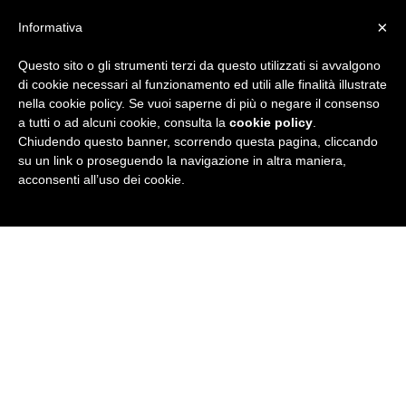
×
Informativa
Questo sito o gli strumenti terzi da questo utilizzati si avvalgono
R
di cookie necessari al funzionamento ed utili alle finalità illustrate
nella cookie policy. Se vuoi saperne di più o negare il consenso
u
a tutti o ad alcuni cookie, consulta la
cookie policy
.
Chiudendo questo banner, scorrendo questa pagina, cliccando
b
su un link o proseguendo la navigazione in altra maniera,
acconsenti all’uso dei cookie.
r
i
c
a
N
e