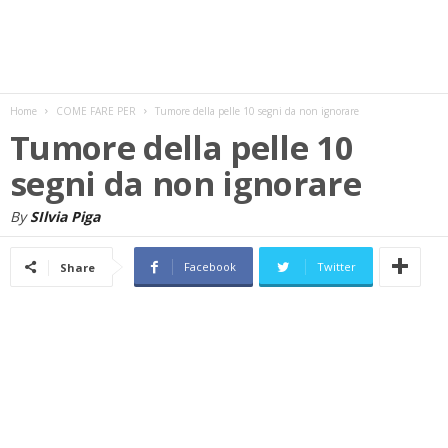
w
s
Home
COME FARE PER
Tumore della pelle 10 segni da non ignorare
Tumore della pelle 10
segni da non ignorare
By
SIlvia Piga
Facebook
Twitter
Share