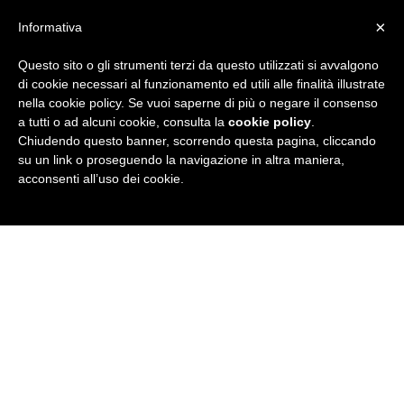
×
Informativa
Questo sito o gli strumenti terzi da questo utilizzati si avvalgono
R
di cookie necessari al funzionamento ed utili alle finalità illustrate
nella cookie policy. Se vuoi saperne di più o negare il consenso
u
a tutti o ad alcuni cookie, consulta la
cookie policy
.
Chiudendo questo banner, scorrendo questa pagina, cliccando
b
su un link o proseguendo la navigazione in altra maniera,
acconsenti all’uso dei cookie.
r
i
c
a
N
e