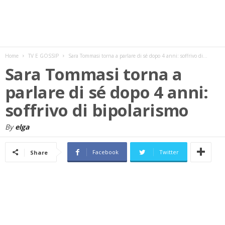
w
s
Home
TV E GOSSIP
Sara Tommasi torna a parlare di sé dopo 4 anni: soffrivo di...
Sara Tommasi torna a
parlare di sé dopo 4 anni:
soffrivo di bipolarismo
By
elga
Facebook
Twitter
Share