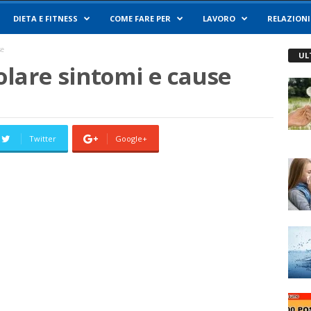
DIETA E FITNESS
COME FARE PER
LAVORO
RELAZIONI
se
UL
olare sintomi e cause
Twitter
Google+