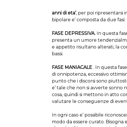
anni di eta’
, per poi ripresentarsi 
bipolare e’ composta da due fasi:
FASE DEPRESSIVA.
In questa fas
presenta un umore tendenzialment
e appetito risultano alterati, la
bassi.
FASE MANIACALE
. In questa fase
di onnipotenza, eccessivo ottimis
punto che i discorsi sono piuttos
e’ tale che non si avverte sonno ne
cosa, quindi si mettono in atto c
valutare le conseguenze di eventu
In ogni caso e’ possibile riconosc
modo da essere curato. Bisogna ess