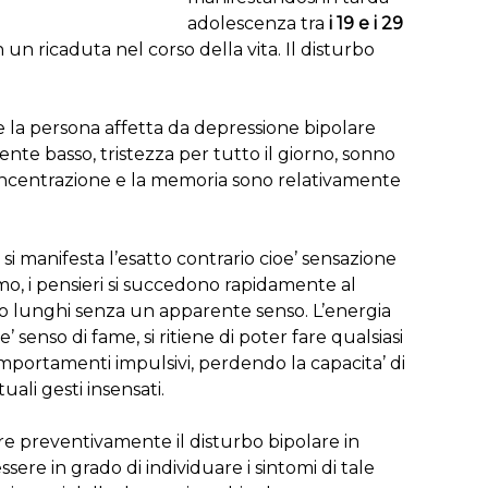
adolescenza tra
i 19 e i 29
in un ricaduta nel corso della vita. Il disturbo
e la persona affetta da depressione bipolare
e basso, tristezza per tutto il giorno, sonno
 concentrazione e la memoria sono relativamente
 si manifesta l’esatto contrario cioe’ sensazione
mo, i pensieri si succedono rapidamente al
to lunghi senza un apparente senso. L’energia
’ senso di fame, si ritiene di poter fare qualsiasi
omportamenti impulsivi, perdendo la capacita’ di
ali gesti insensati.
ere preventivamente il disturbo bipolare in
ere in grado di individuare i sintomi di tale