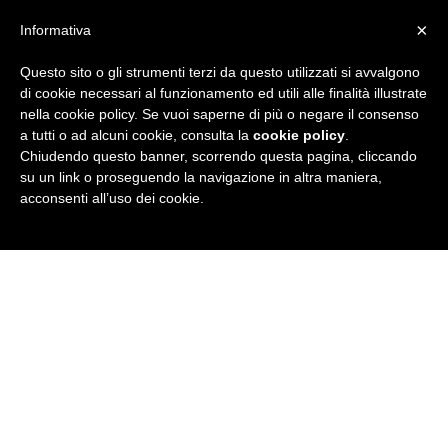
×
Informativa
Questo sito o gli strumenti terzi da questo utilizzati si avvalgono
R
di cookie necessari al funzionamento ed utili alle finalità illustrate
nella cookie policy. Se vuoi saperne di più o negare il consenso
u
a tutti o ad alcuni cookie, consulta la
cookie policy
.
Chiudendo questo banner, scorrendo questa pagina, cliccando
b
su un link o proseguendo la navigazione in altra maniera,
acconsenti all’uso dei cookie.
r
i
c
a
N
e