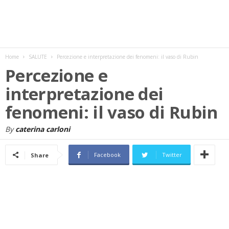
w
s
Home
SALUTE
Percezione e interpretazione dei fenomeni: il vaso di Rubin
Percezione e
interpretazione dei
fenomeni: il vaso di Rubin
By
caterina carloni
Facebook
Twitter
Share