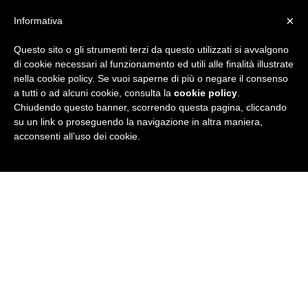
×
Informativa
Questo sito o gli strumenti terzi da questo utilizzati si avvalgono
R
di cookie necessari al funzionamento ed utili alle finalità illustrate
nella cookie policy. Se vuoi saperne di più o negare il consenso
u
a tutti o ad alcuni cookie, consulta la
cookie policy
.
Chiudendo questo banner, scorrendo questa pagina, cliccando
b
su un link o proseguendo la navigazione in altra maniera,
acconsenti all’uso dei cookie.
r
i
c
a
N
e