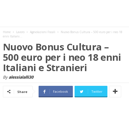
w
s
Home
Lavoro
Agevolazioni Fiscali
Nuovo Bonus Cultura – 500 euro per i neo 18
enni Italiani...
Nuovo Bonus Cultura –
500 euro per i neo 18 enni
Italiani e Stranieri
By
alessialalli30
Facebook
Twitter
Share