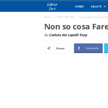
R
HOME
SALUTE
u
Home
COME FARE PER
Non so cosa Fare nella vit
Non so cosa Fare
b
By
Caduta dei capelli Stop
r
Facebook
Share
i
c
a
N
e
w