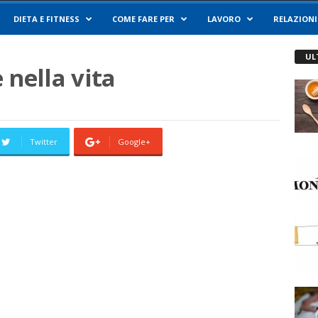
DIETA E FITNESS
COME FARE PER
LAVORO
RELAZIONI
a
UL
 nella vita
Twitter
Google+