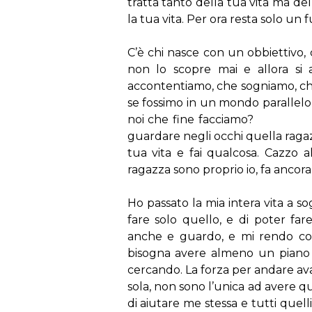
tratta tanto della tua vita ma de
la tua vita. Per ora resta solo un f
C’è chi nasce con un obbiettivo, 
non lo scopre mai e allora si
accontentiamo, che sogniamo, c
se fossimo in un mondo parallelo, 
noi che fine facciamo? Io 
guardare negli occhi quella ragazz
tua vita e fai qualcosa. Cazzo al
ragazza sono proprio io, fa ancora
Ho passato la mia intera vita a s
fare solo quello, e di poter fa
anche e guardo, e mi rendo con
bisogna avere almeno un piano 
cercando. La forza per andare av
sola, non sono l’unica ad avere q
di aiutare me stessa e tutti qu