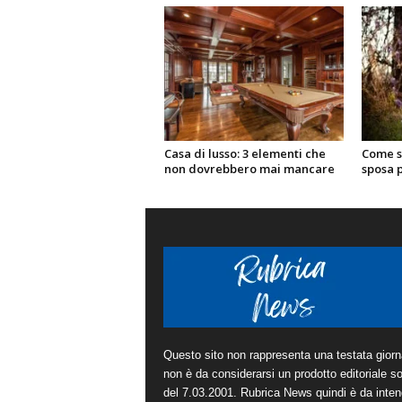
Casa di lusso: 3 elementi che
Come sc
non dovrebbero mai mancare
sposa 
Questo sito non rappresenta una testata giorna
non è da considerarsi un prodotto editoriale sot
del 7.03.2001. Rubrica News quindi è da inten