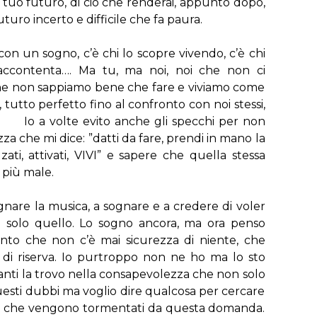
l tuo futuro, di ciò che renderai, appunto dopo,
uturo incerto e difficile che fa paura.
con un sogno, c’è chi lo scopre vivendo, c’è chi
 accontenta…. Ma tu, ma noi, noi che non ci
he non sappiamo bene che fare e viviamo come
tutto perfetto fino al confronto con noi stessi,
a volte evito anche gli specchi per non
a che mi dice: ”datti da fare, prendi in mano la
zati, attivati, VIVI” e sapere che quella stessa
 più male.
ognare la musica, a sognare e a credere di voler
re solo quello. Lo sogno ancora, ma ora penso
to che non c’è mai sicurezza di niente, che
di riserva. Io purtroppo non ne ho ma lo sto
anti la trovo nella consapevolezza che non solo
uesti dubbi ma voglio dire qualcosa per cercare
elli che vengono tormentati da questa domanda.