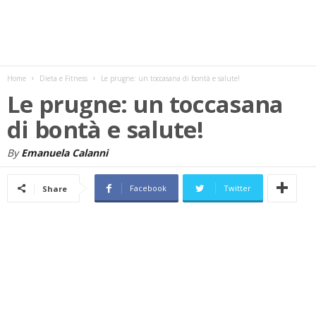
w
s
Home
Dieta e Fitness
Le prugne: un toccasana di bontà e salute!
Le prugne: un toccasana
di bontà e salute!
By
Emanuela Calanni
Facebook
Twitter
Share