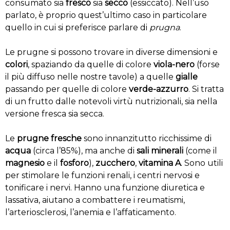
consumato sia
fresco
sia
secco
(essiccato). Nell’uso
parlato, è proprio quest’ultimo caso in particolare
quello in cui si preferisce parlare di
prugna
.
Le prugne si possono trovare in diverse dimensioni e
colori
, spaziando da quelle di colore
viola-nero
(forse
il più diffuso nelle nostre tavole) a quelle
gialle
passando per quelle di colore
verde-azzurro
. Si tratta
di un frutto dalle notevoli virtù nutrizionali, sia nella
versione fresca sia secca.
Le
prugne fresche
sono innanzitutto ricchissime di
acqua
(circa l’85%), ma anche di
sali minerali
(come il
magnesio
e il
fosforo
),
zucchero
,
vitamina A
. Sono utili
per stimolare le funzioni renali, i centri nervosi e
tonificare i nervi. Hanno una funzione diuretica e
lassativa, aiutano a combattere i reumatismi,
l’arteriosclerosi, l’anemia e l’affaticamento.