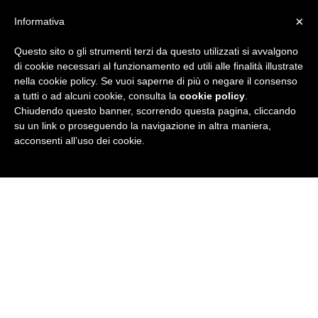
×
Informativa
Questo sito o gli strumenti terzi da questo utilizzati si avvalgono
R
di cookie necessari al funzionamento ed utili alle finalità illustrate
nella cookie policy. Se vuoi saperne di più o negare il consenso
u
a tutti o ad alcuni cookie, consulta la
cookie policy
.
Chiudendo questo banner, scorrendo questa pagina, cliccando
b
su un link o proseguendo la navigazione in altra maniera,
acconsenti all’uso dei cookie.
r
i
c
a
N
e