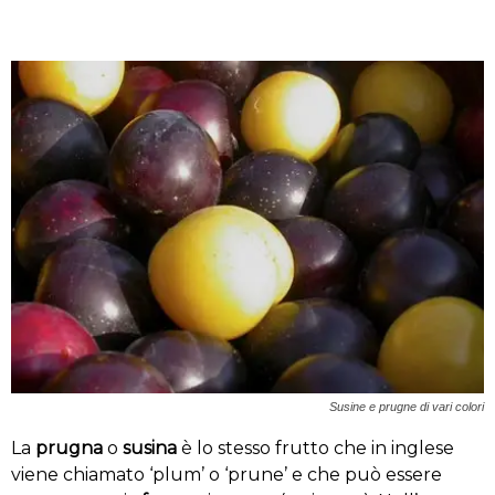
Susine e prugne di vari colori
La
prugna
o
susina
è lo stesso frutto che in inglese
viene chiamato ‘plum’ o ‘prune’ e che può essere