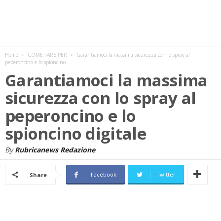
w
s
Home
COME FARE PER
Garantiamoci la massima sicurezza con lo spray al
peperoncino e lo spioncino...
Garantiamoci la massima
sicurezza con lo spray al
peperoncino e lo
spioncino digitale
By
Rubricanews Redazione
Facebook
Twitter
Share